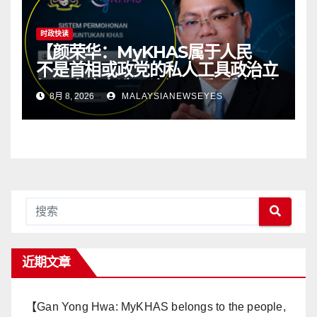
时政快读
【颜荣华：MyKHAS属于人民
不是首相或政党的私人工具政治立
场不应决定选区资源 透明制度才
8月 8, 2026
MALAYSIANEWSEYES
有健康政治】
近期文章
【Gan Yong Hwa: MyKHAS belongs to the people,