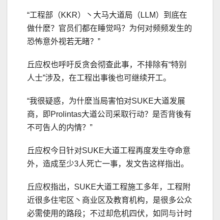
“工程部（KKR）丶大马大道局（LLM）到底在
做什麽？官员们都在睡觉吗？为何对频频发生的
恐怖意外视若无睹？”
丘应权也呼吁反贪会彻查此事，不排除有“特别
人士”涉及，在工程出事後也可继续开工。
“我很疑惑，为什麽当局害怕对SUKE大道发展
商，即Prolintas大道公司采取行动？是否背後有
不可告人的内情？”
丘应权今日针对SUKE大道工程再度发生夺命意
外，造成至少3人死亡一事，发文告这样指出。
丘应权指出，SUKE大道工程施工多年，工程附
近很多住宅区丶商业区及教育机构，是很多公众
必需使用的路段；不过却危机四伏，如同与计时