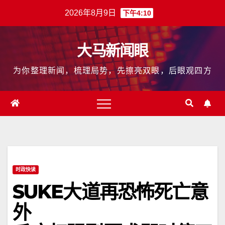
跳
2026年8月9日
下午4:10
至
内
大马新闻眼
容
为你整理新闻，梳理局势，先擦亮双眼，后眼观四方
时政快读
SUKE大道再恐怖死亡意
外