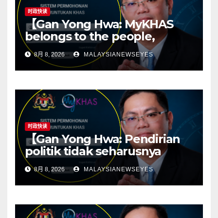
时政快读
【Gan Yong Hwa: MyKHAS
belongs to the people,
Political positions should not
8月 8, 2026
MALAYSIANEWSEYES
determine constituency
resources】
时政快读
【Gan Yong Hwa: Pendirian
politik tidak seharusnya
menentukan sumber
8月 8, 2026
MALAYSIANEWSEYES
kawasan; ketelusan asas
kepada politik yang sihat】