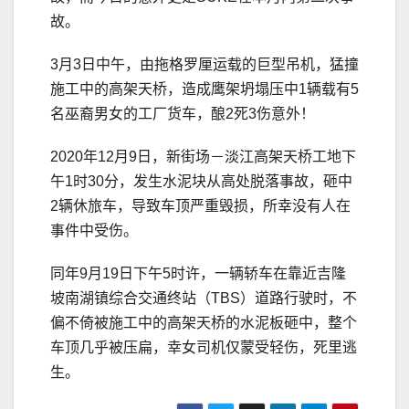
故。
3月3日中午，由拖格罗厘运载的巨型吊机，猛撞
施工中的高架天桥，造成鹰架坍塌压中1辆载有5
名巫裔男女的工厂货车，酿2死3伤意外！
2020年12月9日，新街场－淡江高架天桥工地下
午1时30分，发生水泥块从高处脱落事故，砸中
2辆休旅车，导致车顶严重毁损，所幸没有人在
事件中受伤。
同年9月19日下午5时许，一辆轿车在靠近吉隆
坡南湖镇综合交通终站（TBS）道路行驶时，不
偏不倚被施工中的高架天桥的水泥板砸中，整个
车顶几乎被压扁，幸女司机仅蒙受轻伤，死里逃
生。