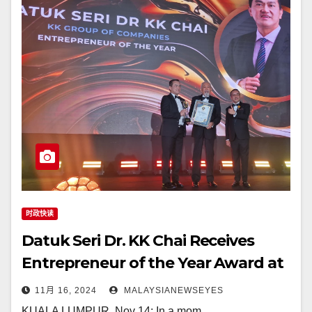
时政快读
Datuk Seri Dr. KK Chai Receives
Entrepreneur of the Year Award at
SEBA Awards 2024
11月 16, 2024
MALAYSIANEWSEYES
KUALA LUMPUR, Nov 14: In a mom…