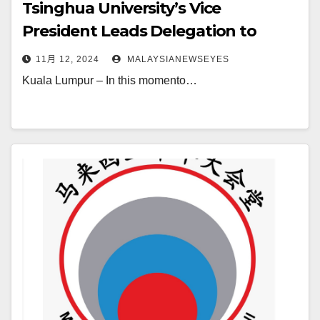
Tsinghua University’s Vice
President Leads Delegation to
Malaysia, Paving New Paths for
11月 12, 2024
MALAYSIANEWSEYES
Academic Collaboration
Kuala Lumpur – In this momento…