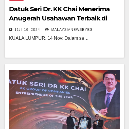
Datuk Seri Dr. KK Chai Menerima
Anugerah Usahawan Terbaik di
SEBA Awards 2024
11月 16, 2024
MALAYSIANEWSEYES
KUALA LUMPUR, 14 Nov: Dalam sa…