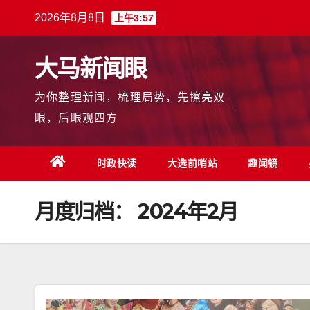
跳
2026年8月8日
上午3:57
至
内
大马新闻眼
容
为你整理新闻，梳理局势，先擦亮双
眼，后眼观四方
时政快读
大选前哨站
趣闻镜
月度归档：
2024年2月