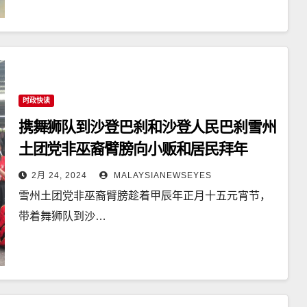
时政快读
携舞狮队到沙登巴刹和沙登人民巴刹雪州
土团党非巫裔臂膀向小贩和居民拜年
2月 24, 2024
MALAYSIANEWSEYES
雪州土团党非巫裔臂膀趁着甲辰年正月十五元宵节，
带着舞狮队到沙…