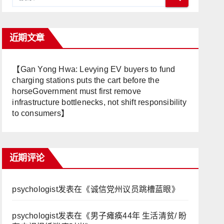
近期文章
【Gan Yong Hwa: Levying EV buyers to fund
charging stations puts the cart before the
horseGovernment must first remove
infrastructure bottlenecks, not shift responsibility
to consumers】
近期评论
psychologist
发表在《
诚信党州议员跳槽蓝眼
》
psychologist
发表在《
男子瘫痪44年 生活清贫/ 盼