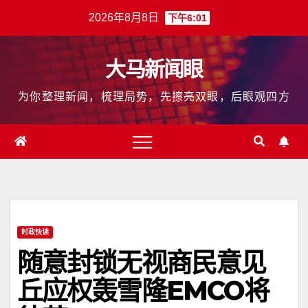
跳
2026年8月8日
下午6:01
至
内
大马新闻眼
容
为你整理新闻，梳理局势，先擦亮双眼，后眼观四方
时政快读
随意封锁无视商民意见
丘应权轰雪隆EMCO将