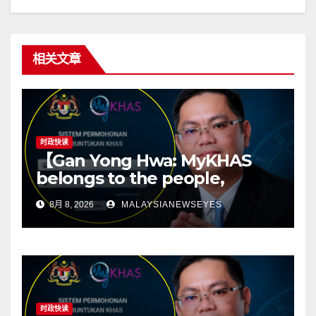
相关文章
时政快读
【Gan Yong Hwa: MyKHAS
belongs to the people,
Political positions should not
8月 8, 2026
MALAYSIANEWSEYES
determine constituency
resources】
时政快读