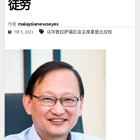
徒劳
作者
malaysianewseyes
马华敦拉萨镇区会主席拿督丘应权
7月 5, 2021