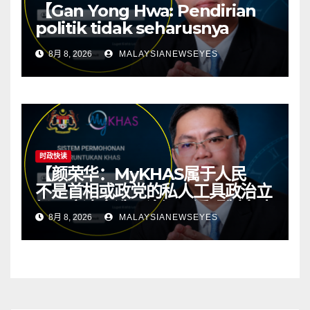
【Gan Yong Hwa: Pendirian
politik tidak seharusnya
menentukan sumber
8月 8, 2026
MALAYSIANEWSEYES
kawasan; ketelusan asas
kepada politik yang sihat】
时政快读
【颜荣华：MyKHAS属于人民
不是首相或政党的私人工具政治立
场不应决定选区资源 透明制度才
8月 8, 2026
MALAYSIANEWSEYES
有健康政治】