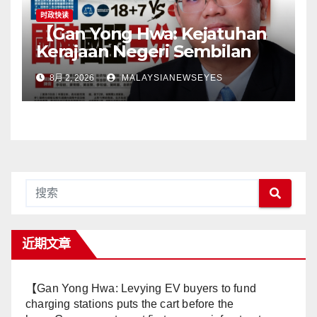
pengguna】
时政快读
【Gan Yong Hwa: Kejatuhan
Kerajaan Negeri Sembilan
Adalah Undi Tidak Percaya
8月 2, 2026
MALAYSIANEWSEYES
Terhadap Pentadbiran
Anwar Harga Barang
Melambung, Peniaga
Tertekan—Anwar Gagal
Menyelesaikan Masalah
Rakyat】
近期文章
【Gan Yong Hwa: Levying EV buyers to fund
charging stations puts the cart before the