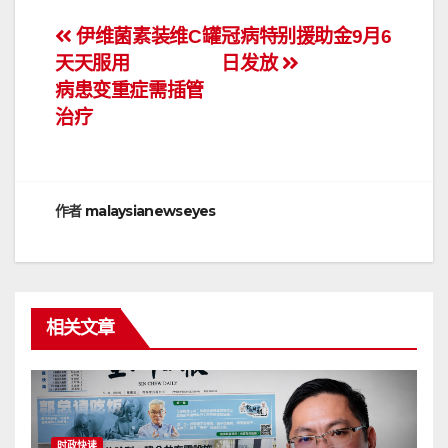
文
伊维菌素装维C罐
冠病特别援助金9月6
天天服用
日发放
章
病患变重症需插管
导
治疗
航
作者
malaysianewseyes
相关文章
时政快读