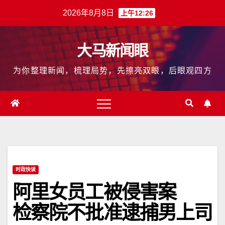
跳
2026年8月8日
上午12:26
至
内
大马新闻眼
容
为你整理新闻，梳理局势，先擦亮双眼，后眼观四方
时政快读
阿里女员工被侵害案
检察院不批准逮捕男上司