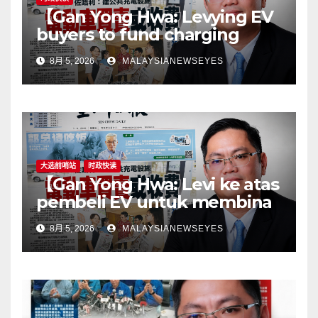
【Gan Yong Hwa: Levying EV
buyers to fund charging
stations puts the cart before
8月 5, 2026
MALAYSIANEWSEYES
the horseGovernment must
first remove infrastructure
bottlenecks, not shift
responsibility to
consumers】
大选前哨站
时政快读
【Gan Yong Hwa: Levi ke atas
pembeli EV untuk membina
stesen pengecasan satu
8月 5, 2026
MALAYSIANEWSEYES
langkah songsangKerajaan
perlu tangani kekangan
infrastruktur terlebih dahulu,
jangan pindahkan
tanggungjawab kepada