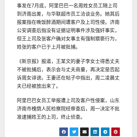
事发在7月底，阿里巴巴一名周姓女员工随上司
到济南出差，与华联超市员工洽谈业务。她其后
报案指在晚饭醉酒期间遭客户及上司性侵。济南
公安调查后指没有证据证明事件涉及强奸事实，
但王上司及张客户确对女事主有强制猥亵行为，
姓张的客户已于上月被批捕。
《新京报》报道，王某文的妻子李女士得悉丈夫
不被批捕后，表示会与丈夫商量，再决定是否起
诉周女诽谤。王妻还在帖子中指出，周二凌晨丈
夫已经被放出来了。
阿里巴巴女员工举报遭上司及客户性侵案，山东
济南市槐荫人民检察院经审查后，周一决定不批
准逮捕姓王的上司，终止侦查。