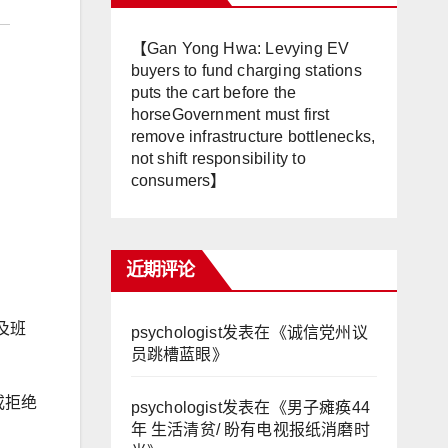
【Gan Yong Hwa: Levying EV
buyers to fund charging stations
puts the cart before the
horseGovernment must first
remove infrastructure bottlenecks,
not shift responsibility to
consumers】
近期评论
及班
psychologist
发表在《
诚信党州议
员跳槽蓝眼
》
或拒绝
psychologist
发表在《
男子瘫痪44
年 生活清贫/ 盼有电视报纸消磨时