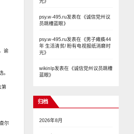
光
》
。
psy.w-495.ru
发表在《
诚信党州议
员跳槽蓝眼
》
psy.w-495.ru
发表在《
男子瘫痪44
年 生活清贫/ 盼有电视报纸消磨时
，谕
光
》
wikinlp
发表在《
诚信党州议员跳槽
选。
蓝眼
》
法第
归档
2026年8月
查尔