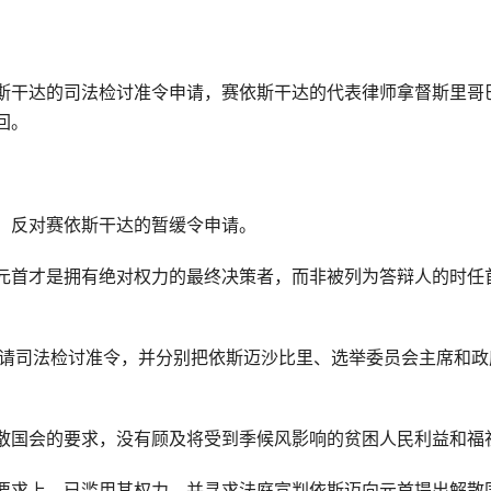
斯干达的司法检讨准令申请，赛依斯干达的代表律师拿督斯里哥
回。
。
，反对赛依斯干达的暂缓令申请。
元首才是拥有绝对权力的最终决策者，而非被列为答辩人的时任
申请司法检讨准令，并分别把依斯迈沙比里、选举委员会主席和政
散国会的要求，没有顾及将受到季候风影响的贫困人民利益和福
要求上，已滥用其权力，并寻求法庭宣判依斯迈向元首提出解散