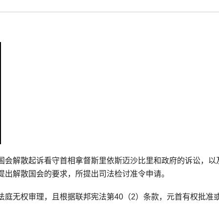
国会解散起诉看守首相拿督斯里依斯迈沙比里和政府的诉讼，以
提出解散国会的要求，所提出司法检讨准令申请。
法庭无权审理，且根据联邦宪法第40（2）条款，元首有权批准