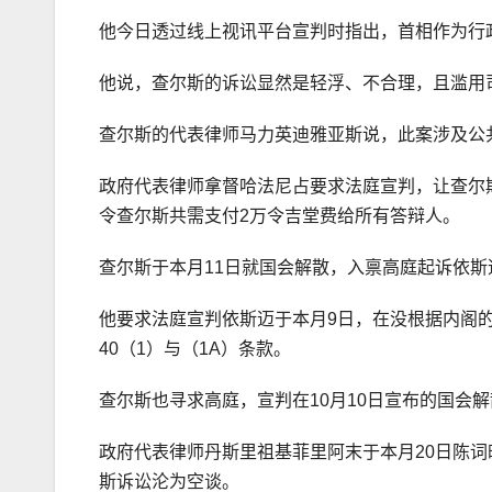
他今日透过线上视讯平台宣判时指出，首相作为行
他说，查尔斯的诉讼显然是轻浮、不合理，且滥用
查尔斯的代表律师马力英迪雅亚斯说，此案涉及公
政府代表律师拿督哈法尼占要求法庭宣判，让查尔
令查尔斯共需支付2万令吉堂费给所有答辩人。
查尔斯于本月11日就国会解散，入禀高庭起诉依
他要求法庭宣判依斯迈于本月9日，在没根据内阁
40（1）与（1A）条款。
查尔斯也寻求高庭，宣判在10月10日宣布的国会解
政府代表律师丹斯里祖基菲里阿末于本月20日陈词
斯诉讼沦为空谈。