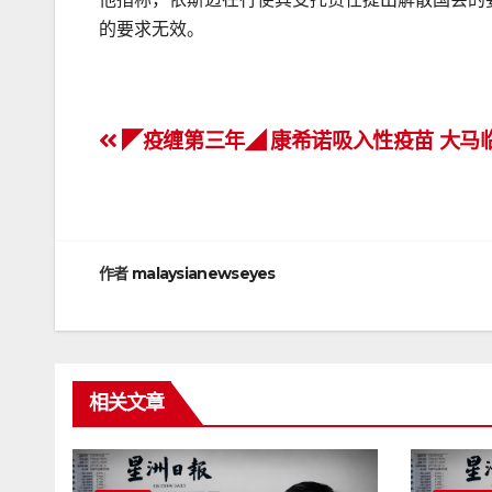
的要求无效。
文
◤疫缠第三年◢ 康希诺吸入性疫苗 大马
章
导
航
作者
malaysianewseyes
相关文章