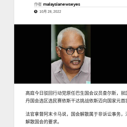
作者
malaysianewseyes
10月 28, 2022
高庭今日驳回行动党原任巴生国会议员查尔斯，就
丹国会选区选民赛依斯干达挑战依斯迈向国家元首
法官拿督阿末卡马说，国会解散属于非诉讼事务，
解散国会的要求。