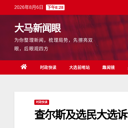
跳
2026年8月6日
下午8:28
至
内
大马新闻眼
容
为你整理新闻，梳理局势，先擦亮双
眼，后眼观四方
时政快读
大选前哨站
趣闻镜
时政快读
查尔斯及选民大选诉