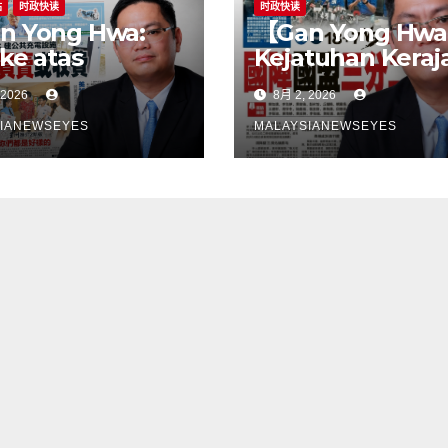
站
时政快读
时政快读
n Yong Hwa:
【Gan Yong Hwa
 ke atas
Kejatuhan Keraj
eli EV untuk
Negeri Sembila
 2026
8月 2, 2026
bina stesen
Adalah Undi Tid
ecasan satu
Percaya Terhad
IANEWSEYES
MALAYSIANEWSEYES
gkah
Pentadbiran An
gsangKerajaan
Harga Barang
u tangani
Melambung,
angan
Peniaga Tertek
astruktur
Anwar Gagal
ebih dahulu,
Menyelesaikan
an pindahkan
Masalah Rakyat
ggungjawab
ada
gguna】