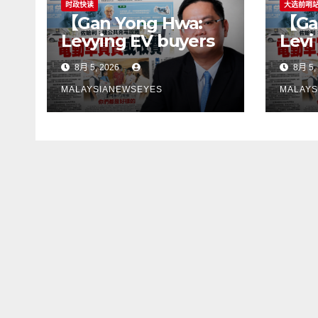
时政快读
大选前哨
【Gan Yong Hwa:
【Ga
Levying EV buyers
Levi
to fund charging
pemb
8月 5, 2026
8月 5,
stations puts the
mem
cart before the
peng
MALAYSIANEWSEYES
MALAYS
horseGovernment
lan
must first remove
son
infrastructure
perl
bottlenecks, not
kek
shift responsibility
infr
to consumers】
terl
jang
tan
kep
pen