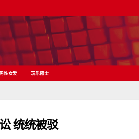
男性女爱
玩乐隐士
讼 统统被驳