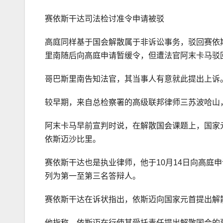
赛依斯干达司法检讨准令申请被驳
高庭同样基于国会解散属于非诉讼事务，驳回赛依
里南随后向高庭申请暂缓令，但遭法官阿末卡马驳
哥巴斯里南告知法官，其当事人有意就此提出上诉
较早期，来自总检察署的高级联邦律师三苏波哈山
阿末卡马早前宣判时说，在解散国会课题上，国家
依斯迈沙比里。
赛依斯干达也是执业律师，他于10月14日向高庭
列为第一至第三名答辩人。
赛依斯干达在诉状指出，依斯迈向国家元首提出解
他指称，依斯迈在行使其受托责任提出解散国会的