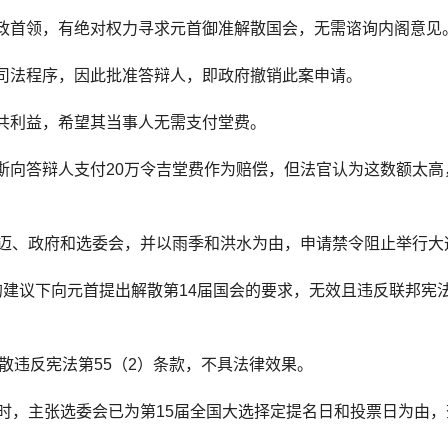
政首领，有绝对权力寻求元首御准解散国会，无需谘询内阁意见
司法程序，因此批准答辩人，即政府撤销此案申请。
共利益，希望其当事人无需支付堂费。
斯向答辩人支付20万令吉堂费作为赔偿，但法官认为这数额太高
斯迈、政府和选委会，并以雨季和洪水为由，申请禁令阻止举行大
的建议下向元首提出解散第14届国会的要求，无效且违反联邦宪
散违反宪法第55（2）条款，不具法律效果。
时，主张选委会已为第15届全国大选择定提名日和投票日为由，