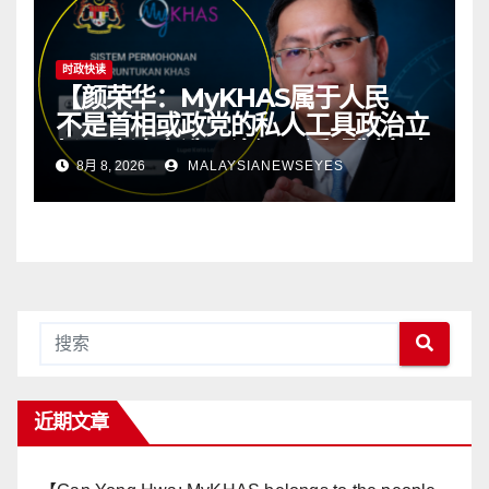
时政快读
【颜荣华：MyKHAS属于人民
不是首相或政党的私人工具政治立
场不应决定选区资源 透明制度才
8月 8, 2026
MALAYSIANEWSEYES
有健康政治】
近期文章