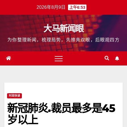
跳
2026年8月9日
上午6:53
至
内
大马新闻眼
容
为你整理新闻，梳理局势，先擦亮双眼，后眼观四方
时政快读
新冠肺炎.裁员最多是45
岁以上