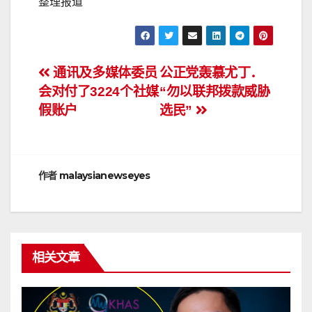
整理报道
文
通讯及多媒体委员
公正党轰慕尤丁．
会对付了3224个社媒
“勿以联邦拨款威胁
章
假账户
选民”
导
航
作者
malaysianewseyes
相关文章