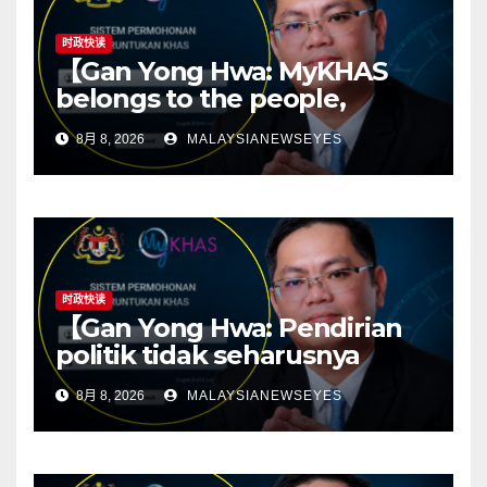
时政快读
【Gan Yong Hwa: MyKHAS
belongs to the people,
Political positions should not
8月 8, 2026
MALAYSIANEWSEYES
determine constituency
resources】
时政快读
【Gan Yong Hwa: Pendirian
politik tidak seharusnya
menentukan sumber
8月 8, 2026
MALAYSIANEWSEYES
kawasan; ketelusan asas
kepada politik yang sihat】