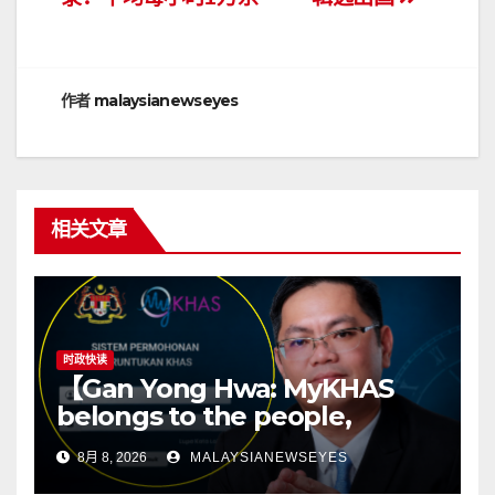
章
导
航
作者
malaysianewseyes
相关文章
时政快读
【Gan Yong Hwa: MyKHAS
belongs to the people,
Political positions should not
8月 8, 2026
MALAYSIANEWSEYES
determine constituency