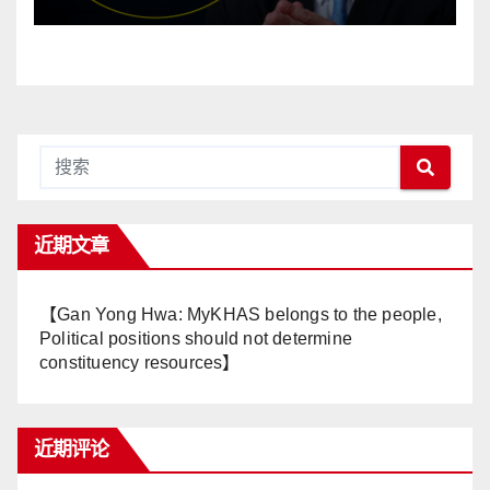
有健康政治】
近期文章
【Gan Yong Hwa: MyKHAS belongs to the people,
Political positions should not determine
constituency resources】
近期评论