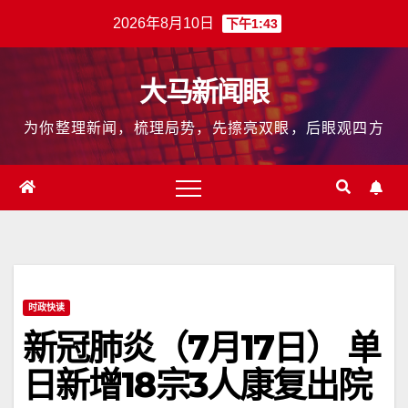
跳
2026年8月10日
下午1:43
至
内
大马新闻眼
容
为你整理新闻，梳理局势，先擦亮双眼，后眼观四方
时政快读
新冠肺炎（7月17日） 单
日新增18宗3人康复出院