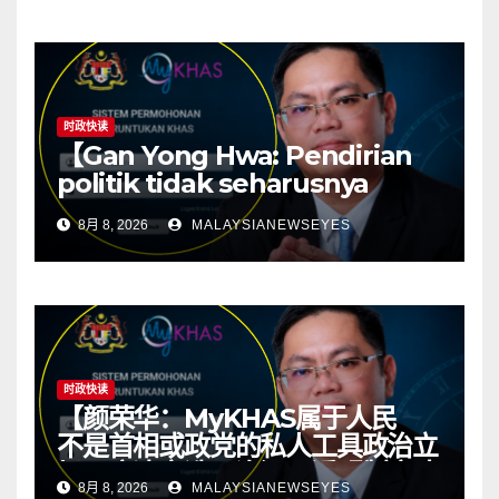
resources】
时政快读
【Gan Yong Hwa: Pendirian
politik tidak seharusnya
menentukan sumber
8月 8, 2026
MALAYSIANEWSEYES
kawasan; ketelusan asas
kepada politik yang sihat】
时政快读
【颜荣华：MyKHAS属于人民
不是首相或政党的私人工具政治立
场不应决定选区资源 透明制度才
8月 8, 2026
MALAYSIANEWSEYES