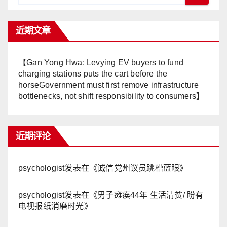
近期文章
【Gan Yong Hwa: Levying EV buyers to fund
charging stations puts the cart before the
horseGovernment must first remove infrastructure
bottlenecks, not shift responsibility to consumers】
近期评论
psychologist
发表在《
诚信党州议员跳槽蓝眼
》
psychologist
发表在《
男子瘫痪44年 生活清贫/ 盼有
电视报纸消磨时光
》