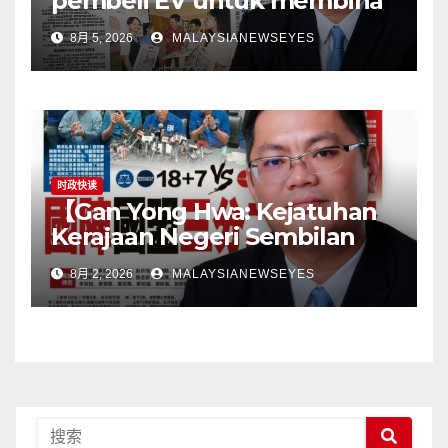
pembeli EV untuk membina
stesen pengecasan satu
8月 5, 2026
MALAYSIANEWSEYES
langkah songsangKerajaan
perlu tangani kekangan
infrastruktur terlebih dahulu,
jangan pindahkan
tanggungjawab kepada
pengguna】
时政快读
【Gan Yong Hwa: Kejatuhan
Kerajaan Negeri Sembilan
Adalah Undi Tidak Percaya
8月 2, 2026
MALAYSIANEWSEYES
Terhadap Pentadbiran
Anwar Harga Barang
Melambung, Peniaga
Tertekan—Anwar Gagal
Menyelesaikan Masalah
Rakyat】