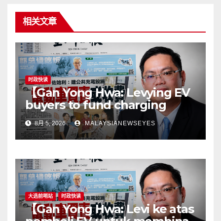
相关文章
时政快读
【Gan Yong Hwa: Levying EV
buyers to fund charging
stations puts the cart before
8月 5, 2026
MALAYSIANEWSEYES
the horseGovernment must
first remove infrastructure
bottlenecks, not shift
responsibility to
consumers】
大选前哨站
时政快读
【Gan Yong Hwa: Levi ke atas