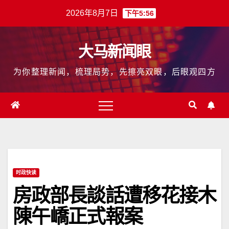
跳
2026年8月7日
下午5:56
至
内
大马新闻眼
容
为你整理新闻，梳理局势，先擦亮双眼，后眼观四方
时政快读
房政部長談話遭移花接木
陳午嶠正式報案