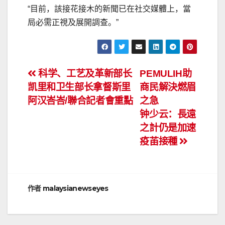
“目前，該接花接木的新聞已在社交媒體上，當
局必需正視及展開調查。”
文
科学、工艺及革新部长
PEMULIH助
凯里和卫生部长拿督斯里
商民解決燃眉
章
阿汉峇峇/聯合記者會重點
之急
导
钟少云：長遠
之計仍是加速
航
疫苖接種
作者
malaysianewseyes