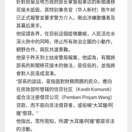
針對房屋及地方政府部长拿督祖莱达的新聞遭移
花接木詆毀，其特别事务官（华人新村）陈午峤
已正式報警並要求警方介入，揪出涉嫌散播者及
其幕后黑手。
他促請各界，在目前這個疫情嚴峻，人民活在水
深火熱中的同時，停止所有政治企圖的小動作，
朝野合作，與民共渡患難。
他是于昨天到士姑來警局報案，他認為，有關將
部長的新聞移花接木的做法，是低俗的，並指將
會對人民造成混淆。
“部長的談話，是指面對財務問題的民众，應向
在房政部所管辖的信贷社区（Kredit Komuniti）
或合法注册借贷公司（Pemberi Pinjam Wang）
贷款，而不是向非法借貸者，或俗稱“大耳窿/阿
窿”借貸。“
他指出，眾所周知，所謂“大耳窿/阿窿”都是非法
的活動。