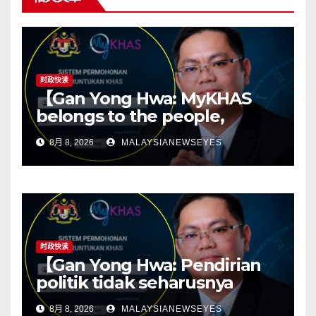
时政快读
【Gan Yong Hwa: MyKHAS
belongs to the people,
Political positions should not
8月 8, 2026
MALAYSIANEWSEYES
determine constituency
resources】
时政快读
【Gan Yong Hwa: Pendirian
politik tidak seharusnya
menentukan sumber
8月 8, 2026
MALAYSIANEWSEYES