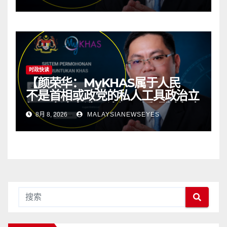
kawasan; ketelusan asas
kepada politik yang sihat】
时政快读
【颜荣华：MyKHAS属于人民
不是首相或政党的私人工具政治立
场不应决定选区资源 透明制度才
8月 8, 2026
MALAYSIANEWSEYES
有健康政治】