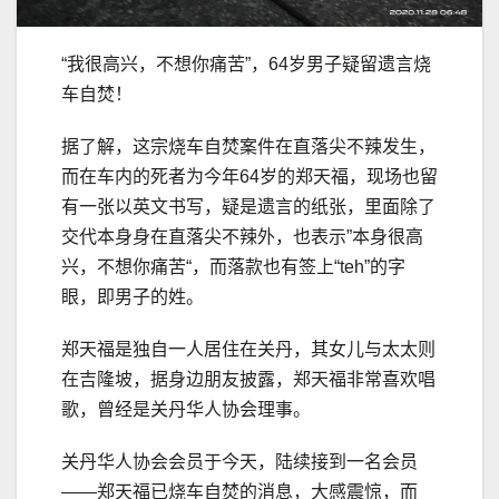
“我很高兴，不想你痛苦”，64岁男子疑留遗言烧
车自焚！
据了解，这宗烧车自焚案件在直落尖不辣发生，
而在车内的死者为今年64岁的郑天福，现场也留
有一张以英文书写，疑是遗言的纸张，里面除了
交代本身身在直落尖不辣外，也表示”本身很高
兴，不想你痛苦“，而落款也有签上“teh”的字
眼，即男子的姓。
郑天福是独自一人居住在关丹，其女儿与太太则
在吉隆坡，据身边朋友披露，郑天福非常喜欢唱
歌，曾经是关丹华人协会理事。
关丹华人协会会员于今天，陆续接到一名会员
——郑天福已烧车自焚的消息，大感震惊，而