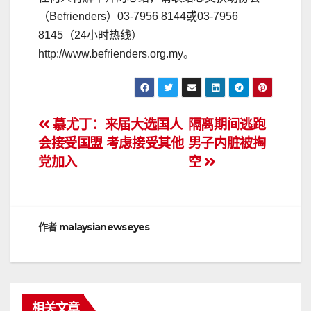
（Befrienders）03-7956 8144或03-7956
8145（24小时热线）
http://www.befrienders.org.my。
文
慕尤丁：来届大选国人
隔离期间逃跑
会接受国盟 考虑接受其他
男子内脏被掏
章
党加入
空
导
航
作者
malaysianewseyes
相关文章