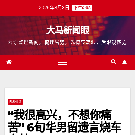
跳
2026年8月8日
下午6:08
至
内
大马新闻眼
容
为你整理新闻，梳理局势，先擦亮双眼，后眼观四方
时政快读
“我很高兴，不想你痛
苦” 6旬华男留遗言烧车