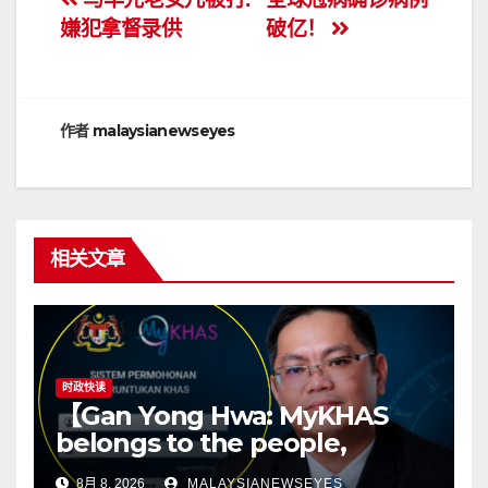
文
嫌犯拿督录供
破亿！
章
导
航
作者
malaysianewseyes
相关文章
时政快读
【Gan Yong Hwa: MyKHAS
belongs to the people,
Political positions should not
8月 8, 2026
MALAYSIANEWSEYES