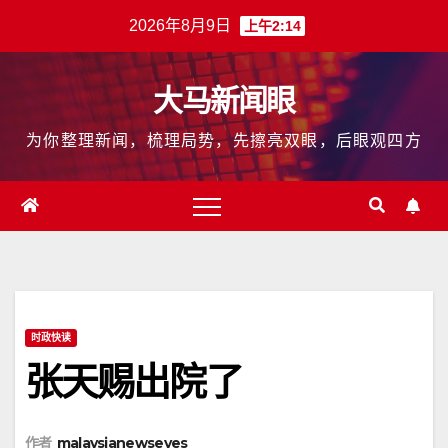
跳
2026年8月9日
上午2:14
至
内
大马新闻眼
容
为你整理新闻，梳理局势，先擦亮双眼，后眼观四方
时政快读
张天赐出院了
作者
malaysianewseyes