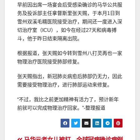
早前因出席一场宴会后受感染确诊的马华公共服
务及投诉部主任拿督斯里张天赐，于本月1日到
雪州双溪毛糯医院接受治疗，期间还一度进入深
切治疗室（ICU），如今在经过27天和病毒搏
斗，他于昨日结束隔离出院。
根据报道，张天赐如今转到雪州八打灵再也一家
物理治疗医院接受肺部修复。
张天赐指出，新冠肺炎病愈后肺部仍无力，因此
需要接受物理治疗，进行肺部运动来修复。
“不过，我比之前更加精神有活力了，预计新年
前就可以完成物理治疗回家。”-整理报道
马华元老女儿被打.
全球冠病确诊病例