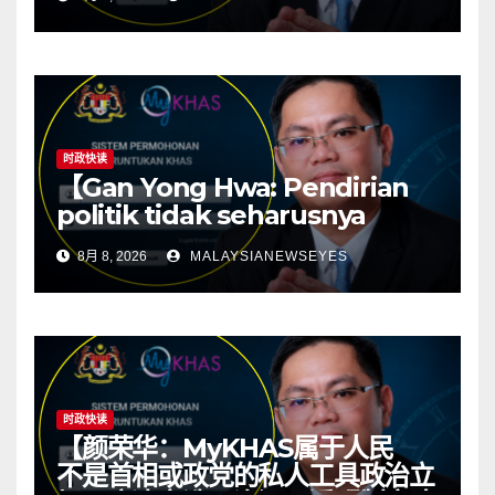
determine constituency
resources】
时政快读
【Gan Yong Hwa: Pendirian
politik tidak seharusnya
menentukan sumber
8月 8, 2026
MALAYSIANEWSEYES
kawasan; ketelusan asas
kepada politik yang sihat】
时政快读
【颜荣华：MyKHAS属于人民
不是首相或政党的私人工具政治立