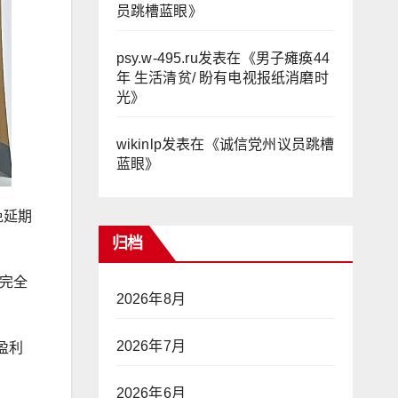
员跳槽蓝眼
》
psy.w-495.ru
发表在《
男子瘫痪44
年 生活清贫/ 盼有电视报纸消磨时
光
》
wikinlp
发表在《
诚信党州议员跳槽
蓝眼
》
免延期
归档
完全
2026年8月
2026年7月
盈利
2026年6月