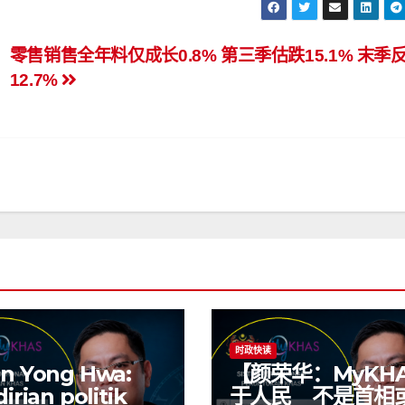
零售销售全年料仅成长0.8% 第三季估跌15.1% 末季
12.7%
时政快读
n Yong Hwa:
【颜荣华：MyKH
irian politik
于人民 不是首相