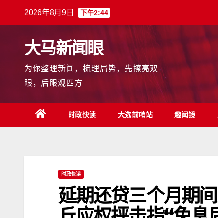
跳
2026年8月9日
下午2:44
至
内
大马新闻眼
容
为你整理新闻，梳理局势，先擦亮双
眼，后眼观四方
时政快读
大选前哨站
趣闻镜
时政快读
延期还贷三个月期间
丘应权抨击指“免息