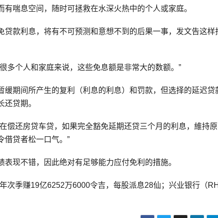
而有喘息空间，随时可拯救在水深火热中的个人或家庭。
免贷款利息，将有不可预测和意想不到的后果一事，发文告这样
很多个人和家庭来说，这些免息额是非常大的数额。”
暂缓期间所产生的复利（利息的利息）和罚款，但选择的延迟贷
长还贷期。
都在偿还房贷车贷，如果完全豁免延期还贷三个月的利息，維持原
令借贷者松一口气。”
绩表现不错，因此绝对有足够能力应付免利的措施。
年次季赚19亿6252万6000令吉，每股派息28仙；兴业银行（R