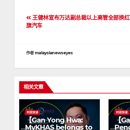
文
王健林宣布万达副总裁以上高管全部换红
旗汽车
章
导
航
作者
malaysianewseyes
相关文章
时政快读
时政快读
【Gan Yong Hwa:
【Ga
MyKHAS belongs to
Pend