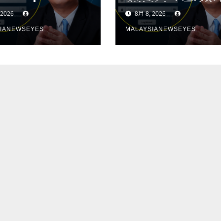
k seharusnya
党的私人工具政治
 2026
8月 8, 2026
entukan
不应决定选区资源
ber kawasan;
明制度才有健康政
IANEWSEYES
MALAYSIANEWSEYES
lusan asas
da politik yang
t】