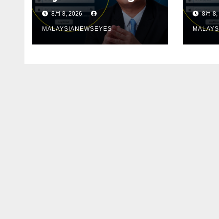
the people, Political
tida
8月 8, 2026
8月 8,
positions should
men
not determine
sum
MALAYSIANEWSEYES
MALAYS
constituency
kete
resources】
kepa
siha