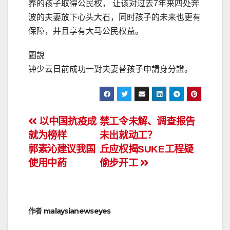
养的孩子取得公民权， 让该对过去7年来四处奔
波的夫妻放下心头大石，同时孩子的未来也更有
保障，并且享有大马公民权益。
圖說
钟少云日前成功一對夫妻替孩子申請身分證。
文
以中国抗疫成
禁工令未解、调查报告
就为榜样
未出就动工？
章
郭素沁建议我国
丘应权揭SUKE工程疑
导
使用中葯
偷步开工
航
作者
malaysianewseyes