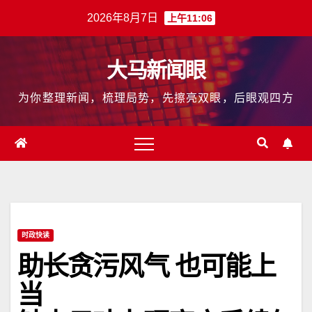
跳
2026年8月7日
上午11:06
至
内
大马新闻眼
容
为你整理新闻，梳理局势，先擦亮双眼，后眼观四方
时政快读
助长贪污风气 也可能上
当