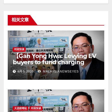
相关文章
时政快读
【Gan Yong Hwa: Levying EV
buyers to fund charging
stations puts the cart before
8月 5, 2026
MALAYSIANEWSEYES
the horseGovernment must
first remove infrastructure
bottlenecks, not shift
responsibility to
consumers】
大选前哨站
时政快读