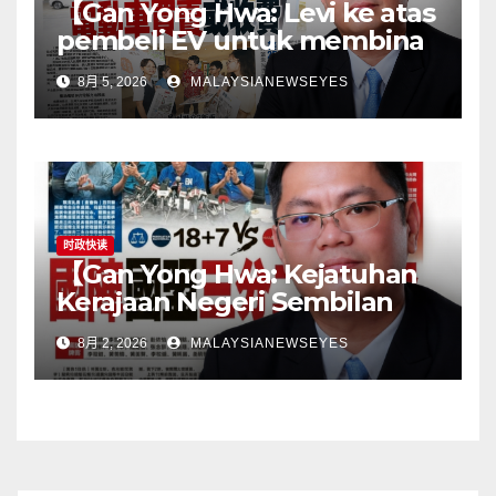
【Gan Yong Hwa: Levi ke atas
pembeli EV untuk membina
stesen pengecasan satu
8月 5, 2026
MALAYSIANEWSEYES
langkah songsangKerajaan
perlu tangani kekangan
infrastruktur terlebih dahulu,
jangan pindahkan
tanggungjawab kepada
pengguna】
时政快读
【Gan Yong Hwa: Kejatuhan
Kerajaan Negeri Sembilan
Adalah Undi Tidak Percaya
8月 2, 2026
MALAYSIANEWSEYES
Terhadap Pentadbiran
Anwar Harga Barang
Melambung, Peniaga
Tertekan—Anwar Gagal
Menyelesaikan Masalah
Rakyat】