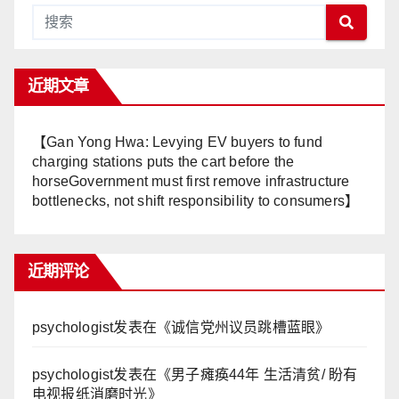
近期文章
【Gan Yong Hwa: Levying EV buyers to fund
charging stations puts the cart before the
horseGovernment must first remove infrastructure
bottlenecks, not shift responsibility to consumers】
近期评论
psychologist
发表在《
诚信党州议员跳槽蓝眼
》
psychologist
发表在《
男子瘫痪44年 生活清贫/ 盼有
电视报纸消磨时光
》