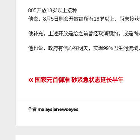
805开放18岁以上接种
他说，8月5日则会开放给所有18岁以上、尚未接
他补充，上述开放是给之前曾经取消预约，或是尚
他也说，政府有信心在明天，实现99%巴生河流
文
国家元首御准 砂紧急状态延长半年
章
导
作者
malaysianewseyes
航