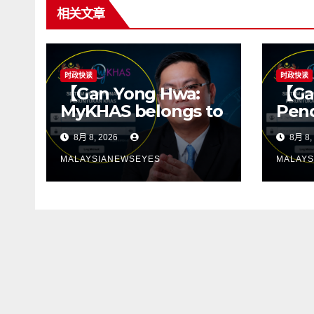
相关文章
时政快读
时政快读
【Gan Yong Hwa:
【Ga
MyKHAS belongs to
Pend
the people, Political
tida
8月 8, 2026
8月 8,
positions should
men
not determine
sum
MALAYSIANEWSEYES
MALAYS
constituency
kete
resources】
kepa
siha