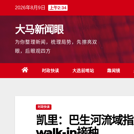
跳
2026年8月9日
上午2:34
至
内
大马新闻眼
容
为你整理新闻，梳理局势，先擦亮双
眼，后眼观四方
时政快读
大选前哨站
趣闻镜
时政快读
凯里：巴生河流域指定
walk-in接种