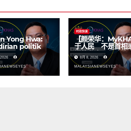
时政快读
n Yong Hwa:
【颜荣华：MyKH
irian politik
于人民 不是首相
k seharusnya
党的私人工具政治
 2026
8月 8, 2026
entukan
不应决定选区资源
ber kawasan;
明制度才有健康政
IANEWSEYES
MALAYSIANEWSEYES
lusan asas
da politik yang
t】