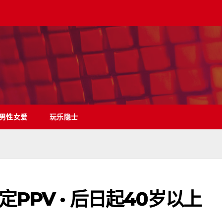
男性女爱
玩乐隐士
PPV · 后日起40岁以上