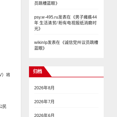
员跳槽蓝眼
》
psy.w-495.ru
发表在《
男子瘫痪44
年 生活清贫/ 盼有电视报纸消磨时
光
》
wikinlp
发表在《
诚信党州议员跳槽
蓝眼
》
归档
V）将
2026年8月
2026年7月
公民
。
2026年6月