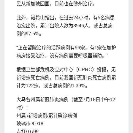
民从新加坡回国，目前也在砂州治疗。
此外，诺希山指出，在过去24小时，有5名病患
治愈出院，累计出院人数为8546人，或占总病
例的97.5%。
“正在留院治疗的活跃病例有96宗，有1宗在加护
病房接受治疗，没有病例需要呼吸器辅助。”
根据卫生部危机及应对中心（CPRC）投报，无
新增宗死亡病例，目前我国新冠肺炎死亡病例累
计为122宗，或占总病例的1.39%。
大马各州属新冠肺炎病例（截至7月18日中午12
时）：
州属 /新增病例/累计确诊病例
玻璃市 /0 /18
吉打/ 0 /99