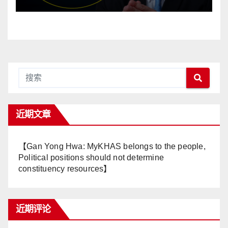
有健康政治】
近期文章
【Gan Yong Hwa: MyKHAS belongs to the people,
Political positions should not determine
constituency resources】
近期评论