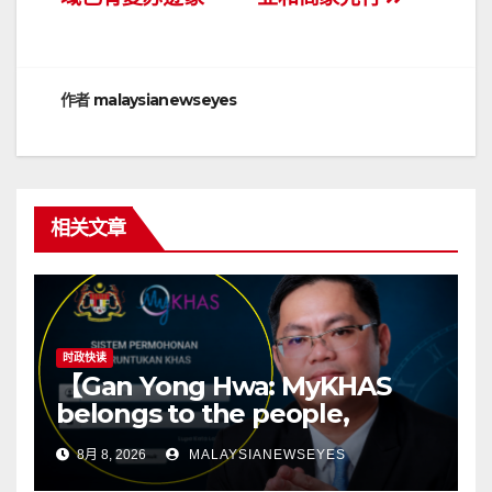
导
航
作者
malaysianewseyes
相关文章
时政快读
【Gan Yong Hwa: MyKHAS
belongs to the people,
Political positions should not
8月 8, 2026
MALAYSIANEWSEYES
determine constituency