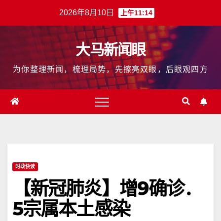
跳
2026年8月10日
上午11:14
至
内
大马新闻眼
容
为你整理新闻，梳理局势，先擦亮双眼，后眼观四方
时政快读
【新冠肺炎】增9确诊．
5宗属本土感染