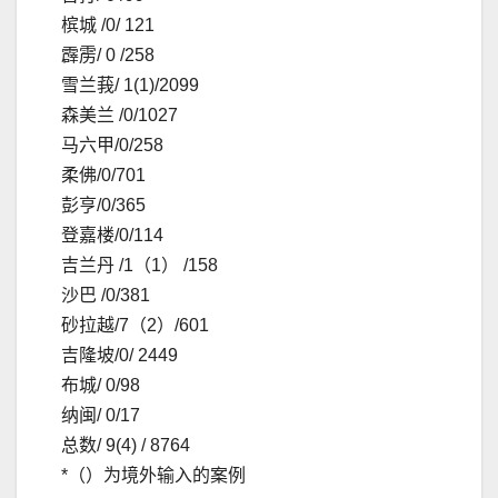
槟城 /0/ 121
霹雳/ 0 /258
雪兰莪/ 1(1)/2099
森美兰 /0/1027
马六甲/0/258
柔佛/0/701
彭亨/0/365
登嘉楼/0/114
吉兰丹 /1（1） /158
沙巴 /0/381
砂拉越/7（2）/601
吉隆坡/0/ 2449
布城/ 0/98
纳闽/ 0/17
总数/ 9(4) / 8764
*（）为境外输入的案例