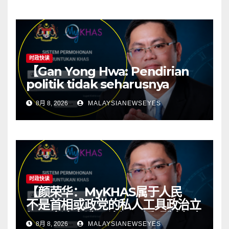
resources】
时政快读
【Gan Yong Hwa: Pendirian
politik tidak seharusnya
menentukan sumber
8月 8, 2026
MALAYSIANEWSEYES
kawasan; ketelusan asas
kepada politik yang sihat】
时政快读
【颜荣华：MyKHAS属于人民
不是首相或政党的私人工具政治立
场不应决定选区资源 透明制度才
8月 8, 2026
MALAYSIANEWSEYES