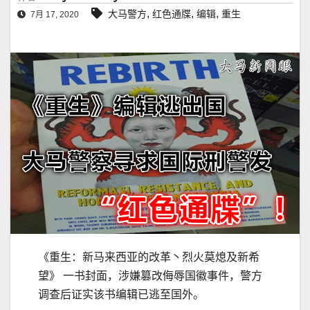
,
,
,
大马警方
红色通牒
编辑
重生
7月 17, 2020
《重生：新马来西亚的改革丶烈火莫熄及新希
望》 一书封面，涉嫌篡改侮辱国徽事件，警方
调查后证实该书编辑已逃至国外。