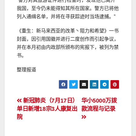
“警方对其旅游证件进行检查时，发现他已离开
我国，至今仍未能得知其所在国家。警方已将他
列入通缉名单，并将在寻获踪迹时当场逮捕。”
《重生：新马来西亚的改革丶阻力和希望》一书
封面，因引用国徽并进行二度创作而引起争议，
并在本月初由内政部所颁布的宪报下，被列为禁
书。
整理报道
文
新冠肺炎（7月17日）
华小5000万拨
单日新增18宗3人康复出
款流程与记录
章
院
导