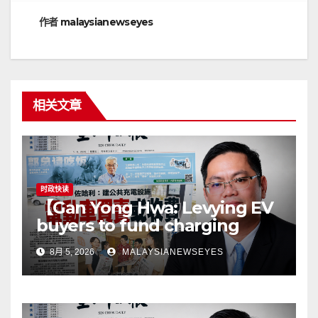
航
作者
malaysianewseyes
相关文章
时政快读
【Gan Yong Hwa: Levying EV
buyers to fund charging
stations puts the cart before
8月 5, 2026
MALAYSIANEWSEYES
the horseGovernment must
first remove infrastructure
bottlenecks, not shift
responsibility to