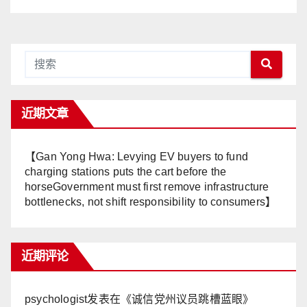
Tertekan—Anwar Gagal
Menyelesaikan Masalah
Rakyat】
近期文章
【Gan Yong Hwa: Levying EV buyers to fund
charging stations puts the cart before the
horseGovernment must first remove infrastructure
bottlenecks, not shift responsibility to consumers】
近期评论
psychologist
发表在《
诚信党州议员跳槽蓝眼
》