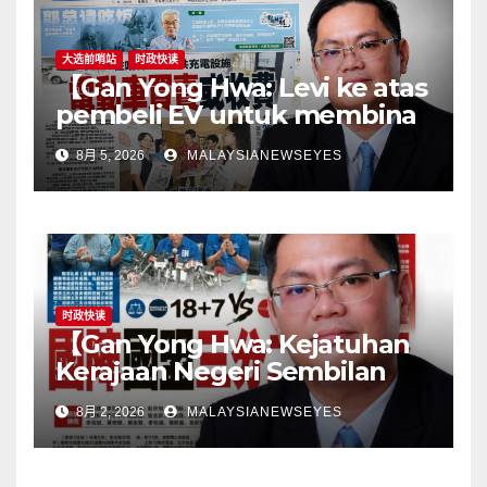
consumers】
大选前哨站
时政快读
【Gan Yong Hwa: Levi ke atas
pembeli EV untuk membina
stesen pengecasan satu
8月 5, 2026
MALAYSIANEWSEYES
langkah songsangKerajaan
perlu tangani kekangan
infrastruktur terlebih dahulu,
jangan pindahkan
tanggungjawab kepada
pengguna】
时政快读
【Gan Yong Hwa: Kejatuhan
Kerajaan Negeri Sembilan
Adalah Undi Tidak Percaya
8月 2, 2026
MALAYSIANEWSEYES
Terhadap Pentadbiran
Anwar Harga Barang
Melambung, Peniaga