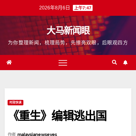
跳
2026年8月6日
上午7:47
至
内
大马新闻眼
容
为你整理新闻，梳理局势，先擦亮双眼，后眼观四方
时政快读
《重生》编辑逃出国
作者
malaysianewseyes