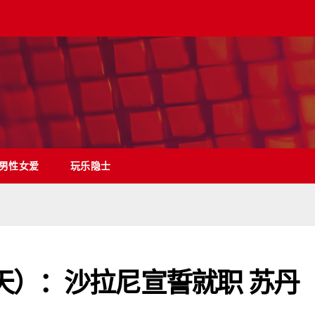
男性女爱
玩乐隐士
天）：沙拉尼宣誓就职 苏丹