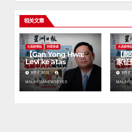
相关文章
大选前哨站
时政快读
大选前哨
【Gan Yong Hwa:
【颜
Levi ke atas
家征
pembeli EV untuk
置政
8月 5, 2026
8月 5,
membina stesen
颈 
pengecasan satu
者】
MALAYSIANEWSEYES
MALAYS
langkah
songsangKerajaan
perlu tangani
kekangan
infrastruktur
terlebih dahulu,