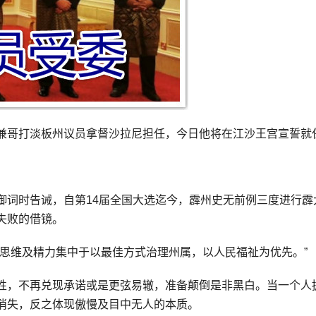
兼哥打淡板州议员拿督沙拉尼担任，今日他将在江沙王宫宣誓就
御词时告诫，自第14届全国大选迄今，霹州史无前例三度进行霹
失败的借镜。
让思维及精力集中于以最佳方式治理州属，以人民福祉为优先。”
性，不再兑现承诺或是更弦易辙，准备颠倒是非黑白。当一个人
消失，反之体现傲慢及目中无人的本质。