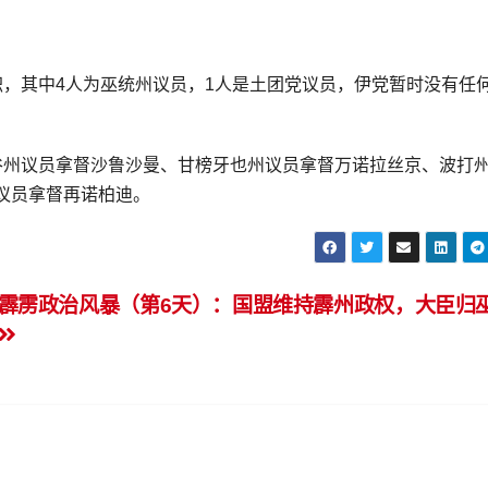
职，其中4人为巫统州议员，1人是土团党议员，伊党暂时没有任
谷州议员拿督沙鲁沙曼、甘榜牙也州议员拿督万诺拉丝京、波打
议员拿督再诺柏迪。
霹雳政治风暴（第6天）：国盟维持霹州政权，大臣归