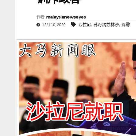
作者
malaysianewseyes
,
,
沙拉尼
苏丹纳兹林沙
霹雳
12月 10, 2020