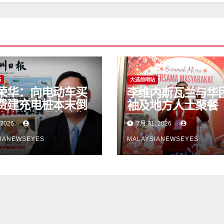
站
大选前哨站
荣华：向电动车买
李维内斯瓦兰与华
费建充电桩本末倒
袖及地方人士聚餐
府应先打通基建瓶
 2026
7月 31, 2026
勿将责任转嫁消费
IANEWSEYES
MALAYSIANEWSEYES