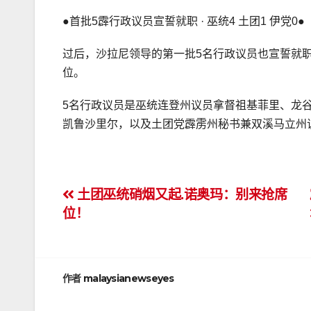
●首批5霹行政议员宣誓就职 · 巫统4 土团1 伊党0●
过后，沙拉尼领导的第一批5名行政议员也宣誓就
位。
5名行政议员是巫统连登州议员拿督祖基菲里、龙
凯鲁沙里尔，以及土团党霹雳州秘书兼双溪马立州
文
土团巫统硝烟又起.诺奥玛：别来抢席
位！
章
导
航
作者
malaysianewseyes