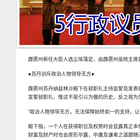
霹雳州新任大臣人选尘埃落定，由霹雳州巫统主席
●苏丹训斥政治人物领导无方●
霹雳州苏丹纳兹林沙殿下在就职礼主持监誓及发表
宣誓就职礼，惟这不是引以为傲的历史，反之视为
“政治人物领导无方，无法保障始终如一的支持，
殿下指，一个人在获得职位及权势时会显露真正本
财富及财产时也会原形毕露，中庸及谦卑之道跟随