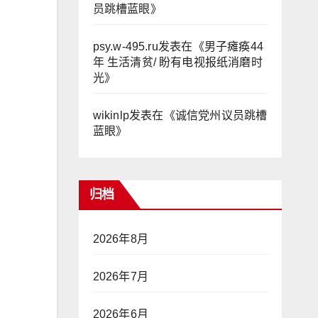
员跳槽蓝眼
》
psy.w-495.ru
发表在《
男子瘫痪44
年 生活清贫/ 盼有电视报纸消磨时
光
》
wikinlp
发表在《
诚信党州议员跳槽
蓝眼
》
归档
2026年8月
2026年7月
2026年6月