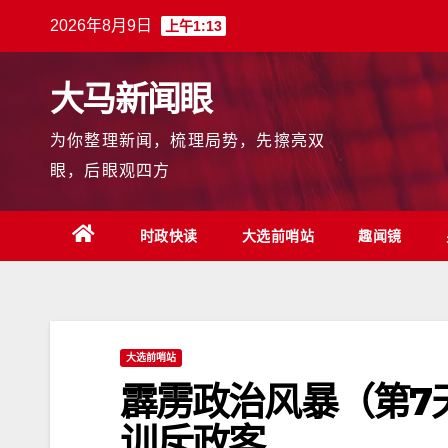
跳
2026年8月9日
上午1:13
至
内
大马新闻眼
容
为你整理新闻，梳理局势，先擦亮双
眼，后眼观四方
时政快读
大选前哨站
趣闻镜
大选前哨站
霹雳政治风暴（第7
训斥政客