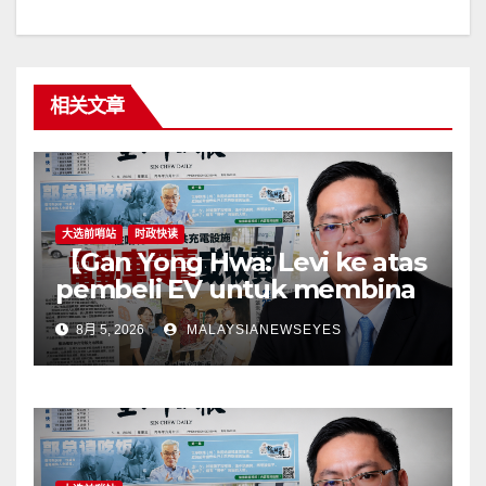
相关文章
大选前哨站
时政快读
【Gan Yong Hwa: Levi ke atas
pembeli EV untuk membina
stesen pengecasan satu
8月 5, 2026
MALAYSIANEWSEYES
langkah songsangKerajaan
perlu tangani kekangan
infrastruktur terlebih dahulu,
jangan pindahkan
tanggungjawab kepada
pengguna】