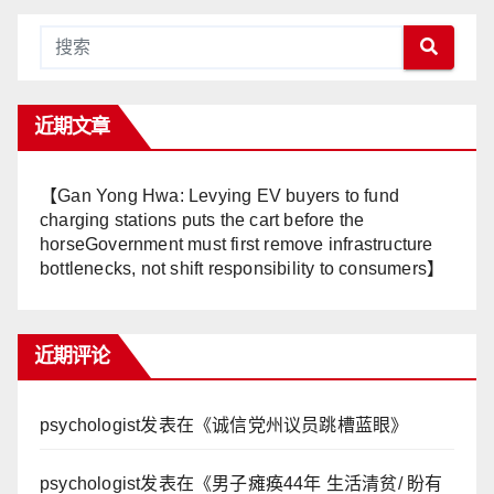
近期文章
【Gan Yong Hwa: Levying EV buyers to fund
charging stations puts the cart before the
horseGovernment must first remove infrastructure
bottlenecks, not shift responsibility to consumers】
近期评论
psychologist
发表在《
诚信党州议员跳槽蓝眼
》
psychologist
发表在《
男子瘫痪44年 生活清贫/ 盼有