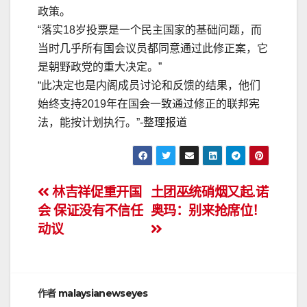
政策。
“落实18岁投票是一个民主国家的基础问题，而
当时几乎所有国会议员都同意通过此修正案，它
是朝野政党的重大决定。”
“此决定也是内阁成员讨论和反馈的结果，他们
始终支持2019年在国会一致通过修正的联邦宪
法，能按计划执行。”-整理报道
文
林吉祥促重开国
土团巫统硝烟又起.诺
会 保证没有不信任
奥玛：别来抢席位！
章
动议
导
航
作者
malaysianewseyes