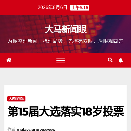
跳
2026年8月6日
上午9:19
至
内
大马新闻眼
容
为你整理新闻，梳理局势，先擦亮双眼，后眼观四方
大选前哨站
第15届大选落实18岁投票
作者
malaysianewseyes