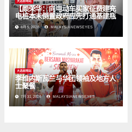
大选前哨站
【颜荣华：向电动车买家征费建充
电桩本末倒置政府应先打通基建瓶
颈 勿将责任转嫁消费者】
8月 5, 2026
MALAYSIANEWSEYES
大选前哨站
李维内斯瓦兰与华团领袖及地方人
士聚餐
7月 31, 2026
MALAYSIANEWSEYES