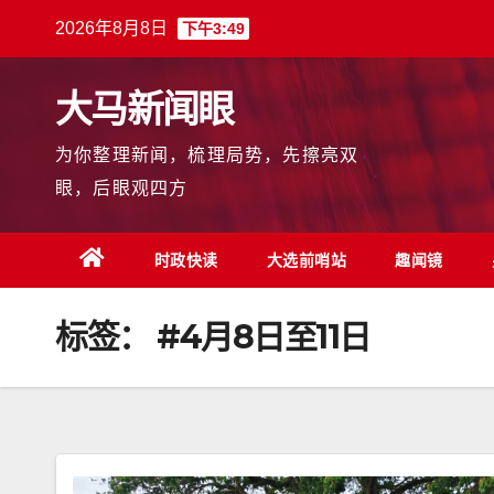
跳
2026年8月8日
下午3:49
至
内
大马新闻眼
容
为你整理新闻，梳理局势，先擦亮双
眼，后眼观四方
时政快读
大选前哨站
趣闻镜
标签：
#4月8日至11日