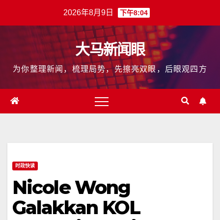
跳
2026年8月9日
下午8:04
至
内
大马新闻眼
容
为你整理新闻，梳理局势，先擦亮双眼，后眼观四方
时政快读
Nicole Wong
Galakkan KOL