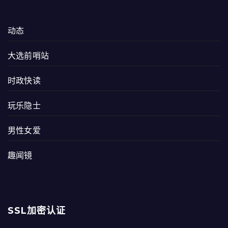
动态
大选前哨站
时政快读
玩乐隐士
男性女爱
趣闻镜
SSL加密认证