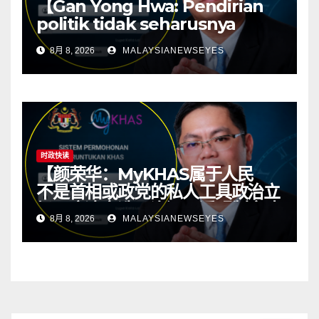
【Gan Yong Hwa: Pendirian
politik tidak seharusnya
menentukan sumber
8月 8, 2026
MALAYSIANEWSEYES
kawasan; ketelusan asas
kepada politik yang sihat】
时政快读
【颜荣华：MyKHAS属于人民
不是首相或政党的私人工具政治立
场不应决定选区资源 透明制度才
8月 8, 2026
MALAYSIANEWSEYES
有健康政治】