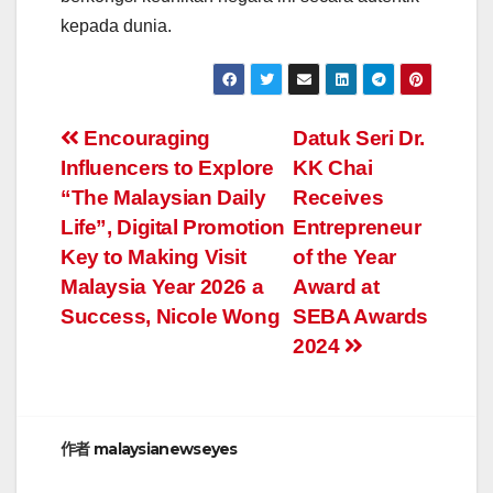
kepada dunia.
文
Encouraging
Datuk Seri Dr.
Influencers to Explore
KK Chai
章
“The Malaysian Daily
Receives
导
Life”, Digital Promotion
Entrepreneur
Key to Making Visit
of the Year
航
Malaysia Year 2026 a
Award at
Success, Nicole Wong
SEBA Awards
2024
作者
malaysianewseyes