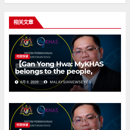
相关文章
时政快读
【Gan Yong Hwa: MyKHAS
belongs to the people,
Political positions should not
8月 8, 2026
MALAYSIANEWSEYES
determine constituency
resources】
时政快读