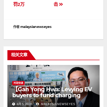
章
罚2万
击
导
航
作者
malaysianewseyes
相关文章
时政快读
【Gan Yong Hwa: Levying EV
buyers to fund charging
stations puts the cart before
8月 5, 2026
MALAYSIANEWSEYES