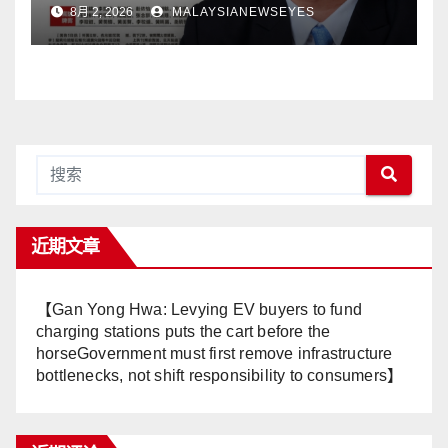
8月 2, 2026
MALAYSIANEWSEYES
Terhadap Pentadbiran
Anwar Harga Barang
Melambung, Peniaga
Tertekan—Anwar Gagal
Menyelesaikan Masalah
Rakyat】
近期文章
【Gan Yong Hwa: Levying EV buyers to fund
charging stations puts the cart before the
horseGovernment must first remove infrastructure
bottlenecks, not shift responsibility to consumers】