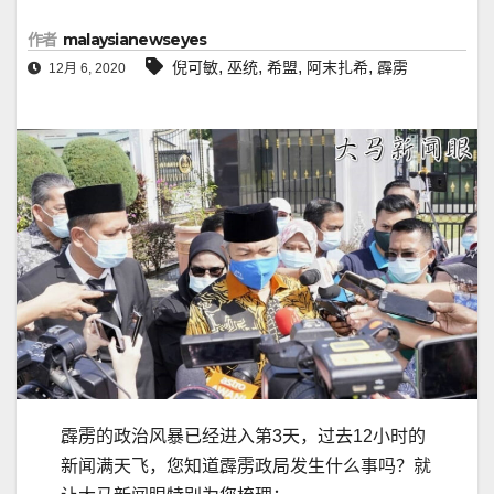
作者
malaysianewseyes
,
,
,
,
倪可敏
巫统
希盟
阿末扎希
霹雳
12月 6, 2020
霹雳的政治风暴已经进入第3天，过去12小时的
新闻满天飞，您知道霹雳政局发生什么事吗？就