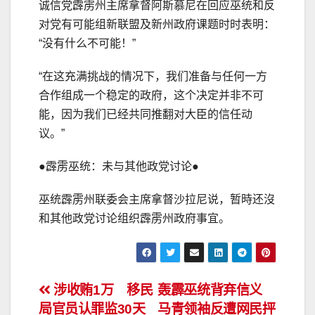
诚信党霹雳州主席拿督阿斯慕尼在回应巫统和反
对党有可能组新联盟及新州政府课题时时表明：
“没有什么不可能！”
“在这充满挑战的情况下，我们准备与任何一方
合作组成一个稳定的政府，这个决定并非不可
能，因为我们已经共同推翻对大臣的信任动
议。”
●霹雳巫统：未与其他政党讨论●
巫统霹雳州联委会主席拿督沙拉尼说，暂時还沒
和其他政党讨论组织霹雳州政府事宜。
文
涉收贿1万 移民
轰霹巫统背弃信义
局官员认罪监30天
马青领袖反遭网民抨