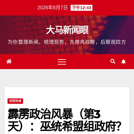
跳
2026年8月7日
下午12:43
至
内
大马新闻眼
容
为你整理新闻，梳理局势，先擦亮双眼，后眼观四方
时政快读
霹雳政治风暴（第3
天）：巫统希盟组政府？