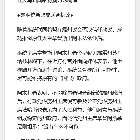
让大马新闻眼特别为您梳理：-
●霹巫统希盟或联合执政●
随着巫统联同希盟在霹州议会否决信任动议，成
功推倒原任大臣拿督斯里阿末法依沙后。
巫统主席拿督斯里阿末扎希今早觐见霹雳州苏丹
纳兹林殿下，在近打行宫外面向媒体表示，他重
视跟几方面进行讨论，巫统会胥视所有可能性，
尽可能维持原有的（国盟）政府。
阿末扎希表明，不排除与希盟合组新的霹州政府
后，行动党霹雳州主席倪可敏及公正党霹雳州主
席法哈斯也表示为了人民利益，他们愿意与巫统
组成稳定的州政府，而诚信党州主席拿督阿斯慕
尼则坦承：“没有什么不可能！”