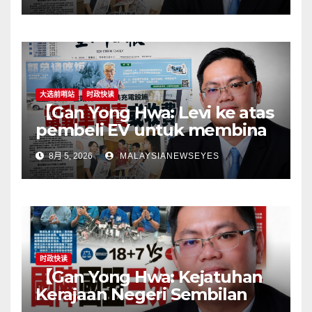
the horseGovernment must
first remove infrastructure
bottlenecks, not shift
responsibility to
consumers】
大选前哨站
时政快读
【Gan Yong Hwa: Levi ke atas
pembeli EV untuk membina
stesen pengecasan satu
8月 5, 2026
MALAYSIANEWSEYES
langkah songsangKerajaan
perlu tangani kekangan
infrastruktur terlebih dahulu,
jangan pindahkan
tanggungjawab kepada
pengguna】
时政快读
【Gan Yong Hwa: Kejatuhan
Kerajaan Negeri Sembilan
Adalah Undi Tidak Percaya