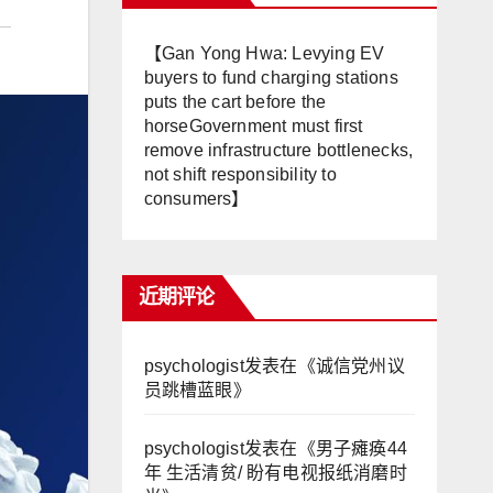
【Gan Yong Hwa: Levying EV
buyers to fund charging stations
puts the cart before the
horseGovernment must first
remove infrastructure bottlenecks,
not shift responsibility to
consumers】
近期评论
psychologist
发表在《
诚信党州议
员跳槽蓝眼
》
psychologist
发表在《
男子瘫痪44
年 生活清贫/ 盼有电视报纸消磨时