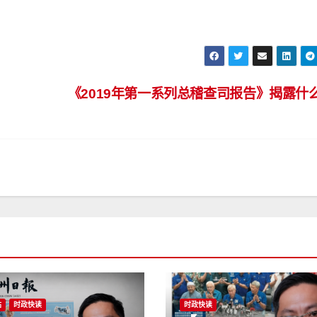
《2019年第一系列总稽查司报告》揭露什
站
时政快读
时政快读