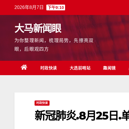
跳
2026年8月7日
下午9:10
至
内
大马新闻眼
容
为你整理新闻，梳理局势，先擦亮双
眼，后眼观四方
时政快读
大选前哨站
趣闻镜
时政快读
新冠肺炎.8月25日.