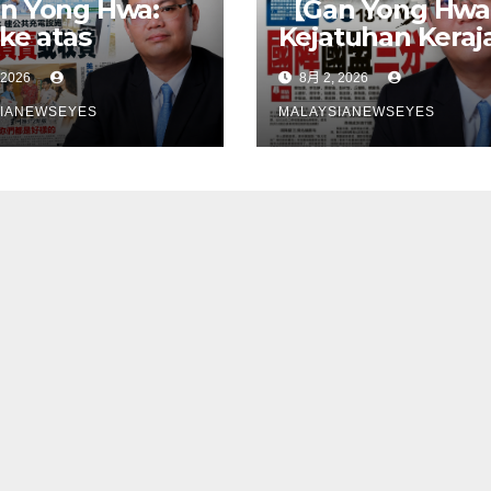
n Yong Hwa:
【Gan Yong Hwa
 ke atas
Kejatuhan Keraj
eli EV untuk
Negeri Sembila
 2026
8月 2, 2026
bina stesen
Adalah Undi Tid
ecasan satu
Percaya Terhad
IANEWSEYES
MALAYSIANEWSEYES
gkah
Pentadbiran An
gsangKerajaan
Harga Barang
u tangani
Melambung,
angan
Peniaga Tertek
astruktur
Anwar Gagal
ebih dahulu,
Menyelesaikan
an pindahkan
Masalah Rakyat
ggungjawab
ada
gguna】