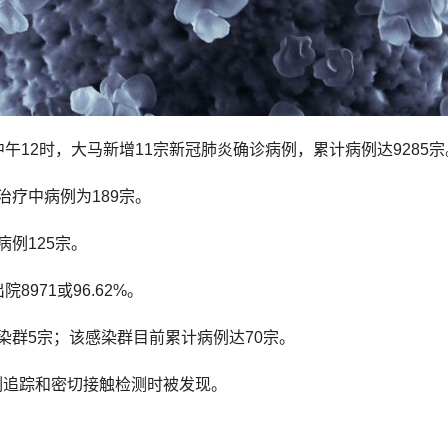
午12时，大马新增11宗新冠肺炎确诊病例，累计病例达9285宗
治疗中病例为189宗。
例125宗。
971或96.62%。
染群5宗；该感染群目前累计病例达70宗。
例追踪和密切接触检测时被发现。