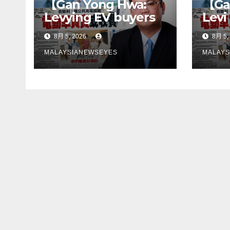
【Gan Yong Hwa:
【Ga
Levying EV buyers
Levi
to fund charging
pemb
8月 5, 2026
8月 5,
stations puts the
mem
cart before the
peng
MALAYSIANEWSEYES
MALAYS
horseGovernment
lan
must first remove
son
infrastructure
perl
bottlenecks, not
kek
shift responsibility
infr
to consumers】
terl
jang
tan
kep
pen