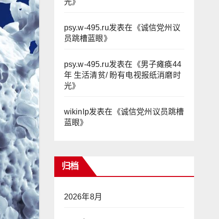
光
》
psy.w-495.ru
发表在《
诚信党州议
员跳槽蓝眼
》
psy.w-495.ru
发表在《
男子瘫痪44
年 生活清贫/ 盼有电视报纸消磨时
光
》
wikinlp
发表在《
诚信党州议员跳槽
蓝眼
》
归档
2026年8月