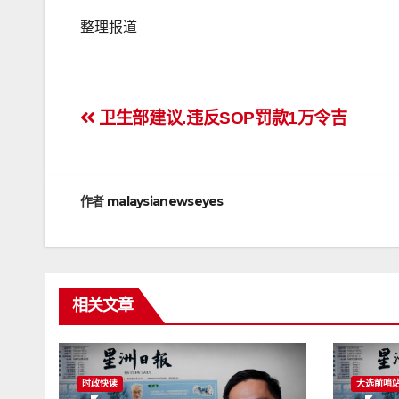
整理报道
文
卫生部建议.违反SOP罚款1万令吉
章
导
作者
malaysianewseyes
航
相关文章
时政快读
大选前哨