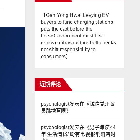
【Gan Yong Hwa: Levying EV
buyers to fund charging stations
puts the cart before the
horseGovernment must first
remove infrastructure bottlenecks,
not shift responsibility to
consumers】
近期评论
psychologist
发表在《
诚信党州议
员跳槽蓝眼
》
psychologist
发表在《
男子瘫痪44
年 生活清贫/ 盼有电视报纸消磨时