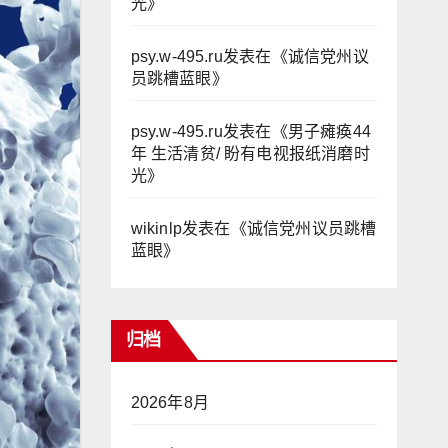
光
》
psy.w-495.ru
发表在《
诚信党州议
员跳槽蓝眼
》
psy.w-495.ru
发表在《
男子瘫痪44
年 生活清贫/ 盼有电视报纸消磨时
光
》
wikinlp
发表在《
诚信党州议员跳槽
蓝眼
》
归档
2026年8月