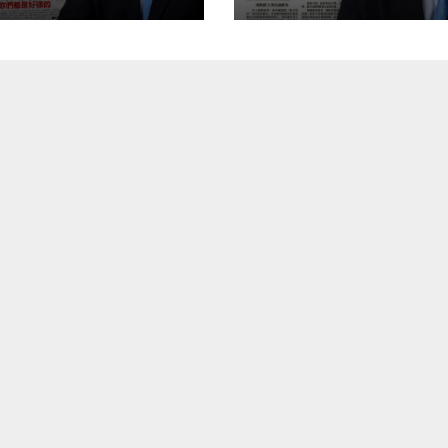
gkah
Pentadbiran An
gsangKerajaan
Harga Barang
u tangani
Melambung,
angan
Peniaga Tertek
astruktur
Anwar Gagal
ebih dahulu,
Menyelesaikan
an pindahkan
Masalah Rakyat
ggungjawab
ada
gguna】