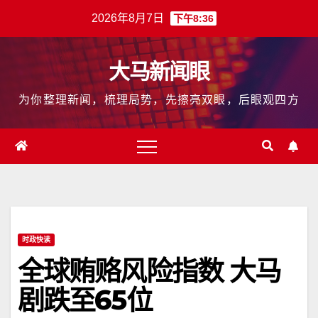
跳
2026年8月7日
下午8:36
至
内
大马新闻眼
容
为你整理新闻，梳理局势，先擦亮双眼，后眼观四方
时政快读
全球贿赂风险指数 大马
剧跌至65位