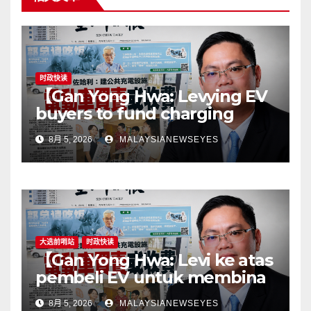
时政快读
【Gan Yong Hwa: Levying EV
buyers to fund charging
stations puts the cart before
8月 5, 2026
MALAYSIANEWSEYES
the horseGovernment must
first remove infrastructure
bottlenecks, not shift
responsibility to
consumers】
大选前哨站
时政快读
【Gan Yong Hwa: Levi ke atas
pembeli EV untuk membina
stesen pengecasan satu
8月 5, 2026
MALAYSIANEWSEYES