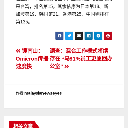
是台湾，排名第15。其余依序为日本第18、新
加坡第19、韩国第21、香港第25，中国则排在
第135。
文
锺南山：
调查：混合工作模式将续
Omicron传播
存在 “马81%员工更愿回办
章
速度快
公室”
导
航
作者
malaysianewseyes
相关文章