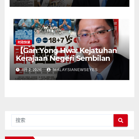
langkah songsangKerajaan
perlu tangani kekangan
infrastruktur terlebih dahulu,
jangan pindahkan
tanggungjawab kepada
pengguna】
时政快读
【Gan Yong Hwa: Kejatuhan
Kerajaan Negeri Sembilan
Adalah Undi Tidak Percaya
8月 2, 2026
MALAYSIANEWSEYES
Terhadap Pentadbiran
Anwar Harga Barang
Melambung, Peniaga
Tertekan—Anwar Gagal
Menyelesaikan Masalah
Rakyat】