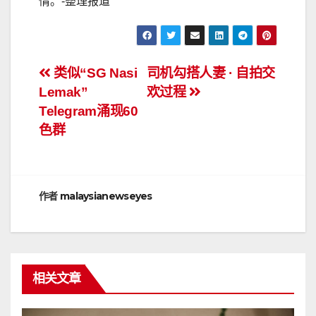
情。-整理报道
文
类似“SG Nasi
司机勾搭人妻 · 自拍交
Lemak”
欢过程
章
Telegram涌现60
导
色群
航
作者
malaysianewseyes
相关文章