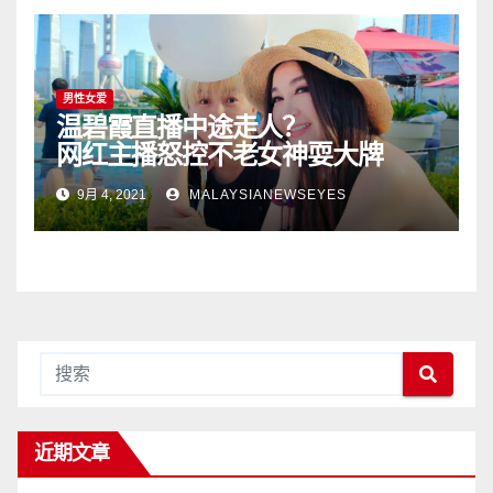
男性女爱
温碧霞直播中途走人？
网红主播怒控不老女神耍大牌
9月 4, 2021
MALAYSIANEWSEYES
近期文章