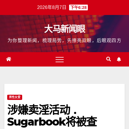
跳
2026年8月7日
下午6:28
至
内
大马新闻眼
容
为你整理新闻，梳理局势，先擦亮双眼，后眼观四方
男性女爱
涉嫌卖淫活动 ．
Sugarbook将被查