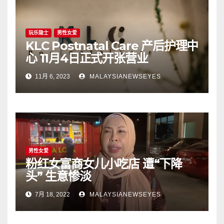
玩乐隐士
男性女爱
KLC Postnatal Care 产后护理中
心 11月4日正式开张营业
11月 6, 2023
MALAYSIANEWSEYES
男性女爱
粉红女富商女儿小吃店 遭“下降
头” 生意惨淡
7月 18, 2022
MALAYSIANEWSEYES