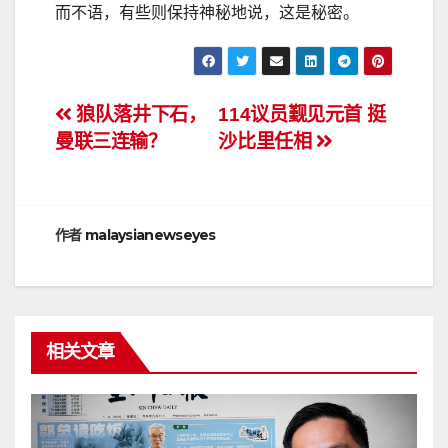
而不语，有些则保持神秘地说，这是秘密。
文
狼队落井下石，
114议员觐见元首 挺
曼联三连输？
沙比里任相
章
导
航
作者
malaysianewseyes
相关文章