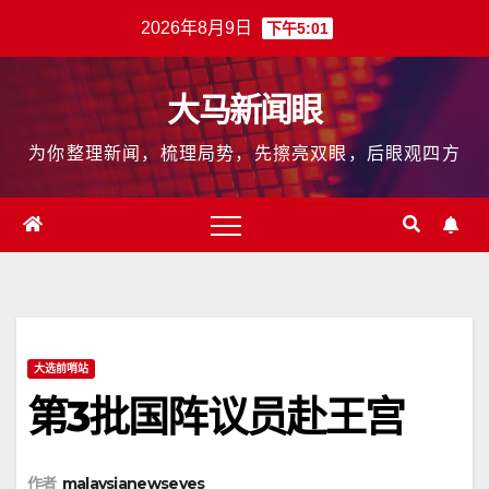
跳
2026年8月9日
下午5:01
至
内
大马新闻眼
容
为你整理新闻，梳理局势，先擦亮双眼，后眼观四方
大选前哨站
第3批国阵议员赴王宫
作者
malaysianewseyes