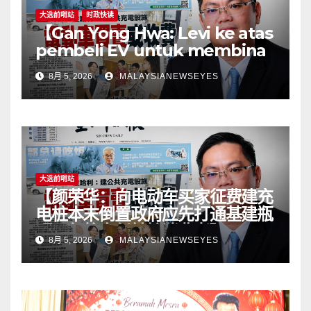
大选前哨站
时政快读
【Gan Yong Hwa: Levi ke atas
pembeli EV untuk membina
stesen pengecasan satu
8月 5, 2026
MALAYSIANEWSEYES
langkah songsangKerajaan
perlu tangani kekangan
infrastruktur terlebih dahulu,
jangan pindahkan
tanggungjawab kepada
pengguna】
大选前哨站
【颜荣华：向电动车买家征费建充
电桩本末倒置政府应先打通基建瓶
颈 勿将责任转嫁消费者】
8月 5, 2026
MALAYSIANEWSEYES