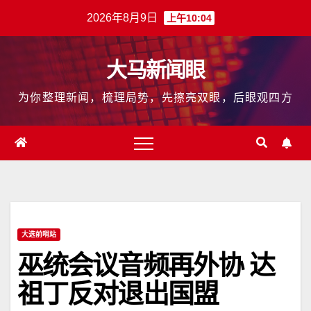
跳
2026年8月9日
上午10:04
至
内
大马新闻眼
容
为你整理新闻，梳理局势，先擦亮双眼，后眼观四方
大选前哨站
巫统会议音频再外协 达
祖丁反对退出国盟