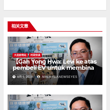
相关文章
大选前哨站
时政快读
【Gan Yong Hwa: Levi ke atas
pembeli EV untuk membina
stesen pengecasan satu
8月 5, 2026
MALAYSIANEWSEYES
langkah songsangKerajaan
perlu tangani kekangan
infrastruktur terlebih dahulu,
jangan pindahkan
tanggungjawab kepada