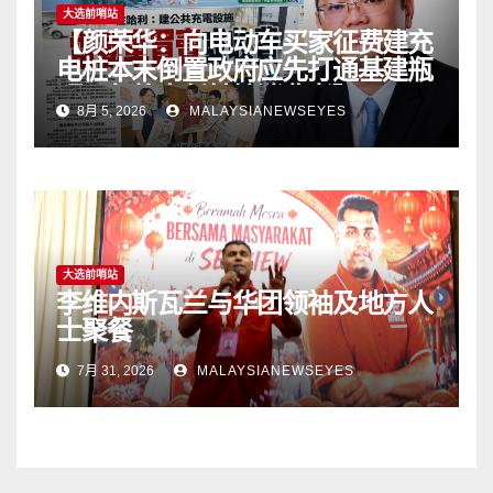
pengguna】
大选前哨站
【颜荣华：向电动车买家征费建充
电桩本末倒置政府应先打通基建瓶
颈 勿将责任转嫁消费者】
8月 5, 2026
MALAYSIANEWSEYES
大选前哨站
李维内斯瓦兰与华团领袖及地方人
士聚餐
7月 31, 2026
MALAYSIANEWSEYES