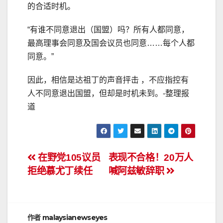
的合适时机。
“有谁不同意退出（国盟）吗？所有人都同意，
最高理事会同意及国会议员也同意……每个人都
同意。”
因此，相信是达祖丁的声音抨击 ，不应指控有
人不同意退出国盟，但却是时机未到。-整理报
道
文
在野党105议员
表现不合格！20万人
拒绝慕尤丁续任
喊阿兹敏辞职
章
导
航
作者
malaysianewseyes