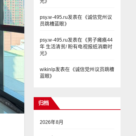
光
》
psy.w-495.ru
发表在《
诚信党州议
员跳槽蓝眼
》
psy.w-495.ru
发表在《
男子瘫痪44
年 生活清贫/ 盼有电视报纸消磨时
光
》
wikinlp
发表在《
诚信党州议员跳槽
蓝眼
》
归档
2026年8月