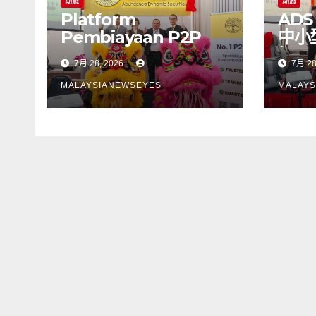
动态
动态
Platform
ADS
Pembiayaan P2P
中小
Baharu, ADS,
场
7月 28, 2026
7月 28
Merapatkan Jurang
antara Pembiayaan
MALAYSIANEWSEYES
MALAYS
PKS dan Pasaran
Modal Awam