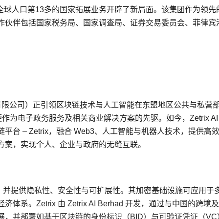
x AI 在全球人口第13多的国家拓展业务开辟了新局面。该集团作为领先
作伙伴包括国家税务局、国家调查局、证券交易委员会、菲律宾
 MY E.G. 服务有限公司）正引领区块链技术与人工智能在东盟地区公共与私
 年起便作为电子政务服务及相关商业解决方案的先驱。如今，Zetrix AI
 – Zetrix，融合 Web3、人工智能与机器人技术，提供高
方案，实现个人、企业与政府的无缝互联。
运行，并提供隐私性、安全性与可扩展性。其加密基础设施可应用于
etrix 由 Zetrix AI Berhad 开发，通过与中国的跨境
，并部署如基于区块链的身份标识（BID）与可验证凭证（VC