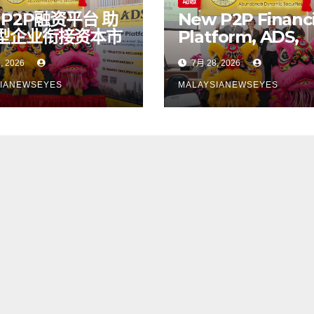
动态
 P2P融资平台 助
New P2P Financ
型企业衔接资本市
Platform, ADS,
Bridges Fundin
, 2026
7月 28, 2026
Gap Between S
Financing and
IANEWSEYES
MALAYSIANEWSEYES
Public Capital
Markets