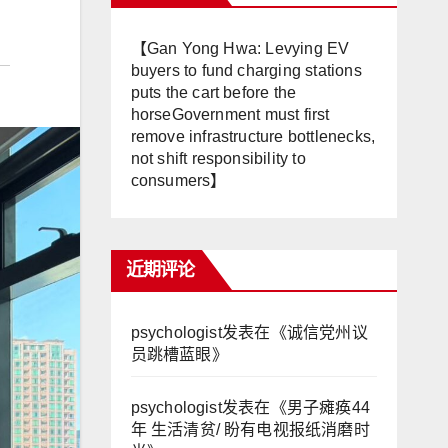
【Gan Yong Hwa: Levying EV
buyers to fund charging stations
puts the cart before the
horseGovernment must first
remove infrastructure bottlenecks,
not shift responsibility to
consumers】
近期评论
psychologist
发表在《
诚信党州议
员跳槽蓝眼
》
psychologist
发表在《
男子瘫痪44
年 生活清贫/ 盼有电视报纸消磨时