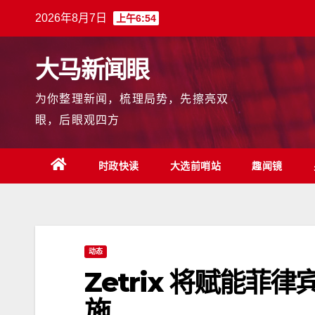
跳
2026年8月7日
上午6:54
至
内
大马新闻眼
容
为你整理新闻，梳理局势，先擦亮双
眼，后眼观四方
时政快读
大选前哨站
趣闻镜
动态
Zetrix 将赋能
施