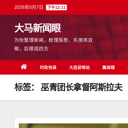
跳
2026年8月7日
下午12:11
至
内
大马新闻眼
容
为你整理新闻，梳理局势，先擦亮双
眼，后眼观四方
时政快读
大选前哨站
趣闻镜
标签：
巫青团长拿督阿斯拉夫