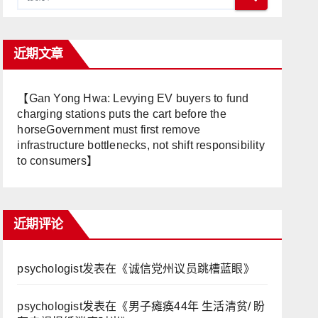
近期文章
【Gan Yong Hwa: Levying EV buyers to fund
charging stations puts the cart before the
horseGovernment must first remove
infrastructure bottlenecks, not shift responsibility
to consumers】
近期评论
psychologist
发表在《
诚信党州议员跳槽蓝眼
》
psychologist
发表在《
男子瘫痪44年 生活清贫/ 盼