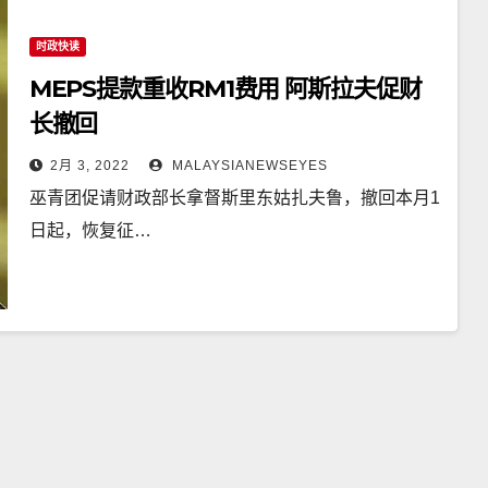
时政快读
MEPS提款重收RM1费用 阿斯拉夫促财
长撤回
2月 3, 2022
MALAYSIANEWSEYES
巫青团促请财政部长拿督斯里东姑扎夫鲁，撤回本月1
日起，恢复征…