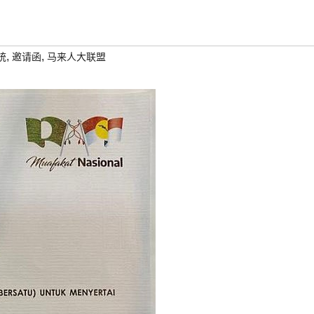
,
,
统
邀请函
马来人大联盟