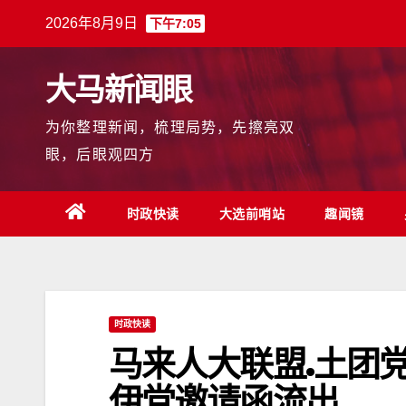
跳
2026年8月9日
下午7:05
至
内
大马新闻眼
容
为你整理新闻，梳理局势，先擦亮双
眼，后眼观四方
时政快读
大选前哨站
趣闻镜
时政快读
马来人大联盟.土团党
伊党邀请函流出