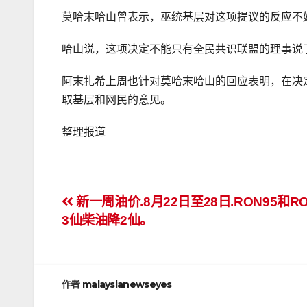
莫哈末哈山曾表示，巫统基层对这项提议的反应不
哈山说，这项决定不能只有全民共识联盟的理事说
阿末扎希上周也针对莫哈末哈山的回应表明，在决
取基层和网民的意见。
整理报道
文
新一周油价.8月22日至28日.RON95和R
3仙柴油降2仙。
章
导
航
作者
malaysianewseyes