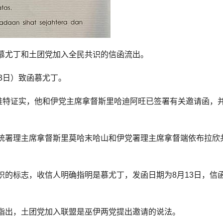
慕尤丁和土团党加入全民共识的信函流出。
3日）致函慕尤丁。
过推特证实，他和伊党主席拿督斯里哈迪阿旺已签署有关邀请函，
统署理主席拿督斯里莫哈末哈山和伊党署理主席拿督端依布拉欣
识的标志，收信人明确指明是慕尤丁，发函日期为8月13日，信
指出，土团党加入联盟是巫伊两党提出邀请的说法。