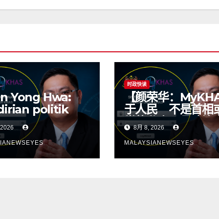
时政快读
n Yong Hwa:
【颜荣华：MyKH
irian politik
于人民 不是首相
k seharusnya
党的私人工具政治
 2026
8月 8, 2026
entukan
不应决定选区资源
ber kawasan;
明制度才有健康政
IANEWSEYES
MALAYSIANEWSEYES
lusan asas
da politik yang
t】