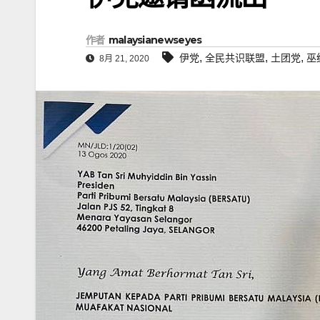
作者
malaysianewseyes
,
,
,
伊党
全民共识联盟
土团党
巫
8月 21, 2020