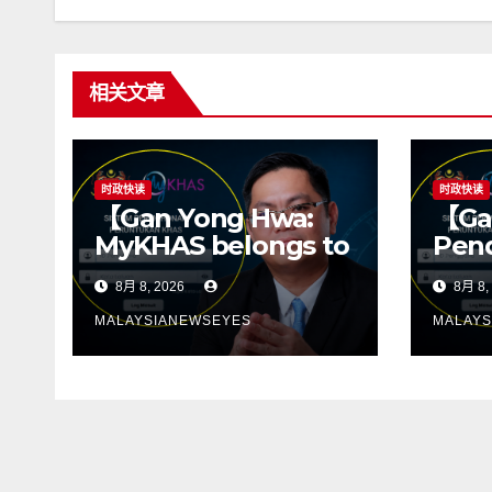
相关文章
时政快读
时政快读
【Gan Yong Hwa:
【Ga
MyKHAS belongs to
Pend
the people, Political
tida
8月 8, 2026
8月 8,
positions should
men
not determine
sum
MALAYSIANEWSEYES
MALAYS
constituency
kete
resources】
kepa
siha