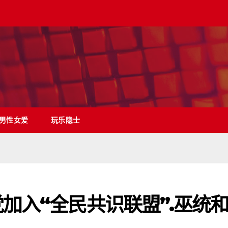
男性女爱
玩乐隐士
加入“全民共识联盟”.巫统