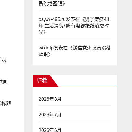
员跳槽蓝眼
》
psy.w-495.ru
发表在《
男子瘫痪44
年 生活清贫/ 盼有电视报纸消磨时
光
》
wikinlp
发表在《
诚信党州议员跳槽
蓝眼
》
并表
归档
共同
2026年8月
函标题
2026年7月
2026年6月