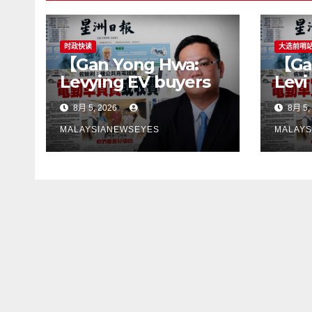
时政快读
大选前哨
【Gan Yong Hwa:
【Ga
Levying EV buyers
Levi
to fund charging
pemb
8月 5, 2026
8月 5,
stations puts the
mem
cart before the
peng
MALAYSIANEWSEYES
MALAYS
horseGovernment
lan
must first remove
son
infrastructure
perl
bottlenecks, not
kek
shift responsibility
infr
to consumers】
terl
jang
tan
kep
pen