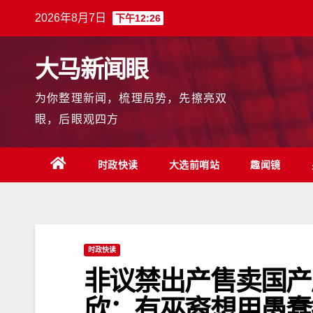
跳
2026年8月7日
下午12:26
至
内
大马新闻眼
容
为你整理新闻，梳理局势，先擦亮双
眼，后眼观四方
时政快读
大选前哨站
趣闻镜
时政快读
非议禁出产售卖国产威
欣：有巫裔想用愚蠢