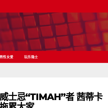
男性女爱
玩乐隐士
士忌“TIMAH”者 茜蒂卡
拖累大家