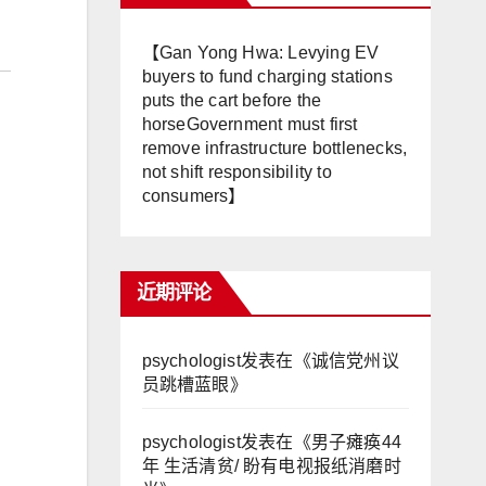
【Gan Yong Hwa: Levying EV
buyers to fund charging stations
puts the cart before the
horseGovernment must first
remove infrastructure bottlenecks,
not shift responsibility to
consumers】
近期评论
psychologist
发表在《
诚信党州议
员跳槽蓝眼
》
psychologist
发表在《
男子瘫痪44
年 生活清贫/ 盼有电视报纸消磨时