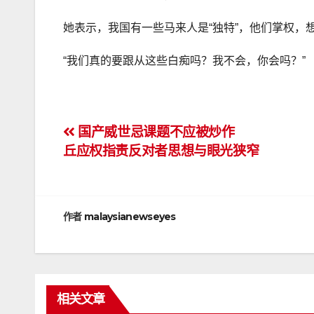
她表示，我国有一些马来人是“独特”，他们掌权，
“我们真的要跟从这些白痴吗？我不会，你会吗？”
文
国产威世忌课题不应被炒作
丘应权指责反对者思想与眼光狭窄
章
导
航
作者
malaysianewseyes
相关文章