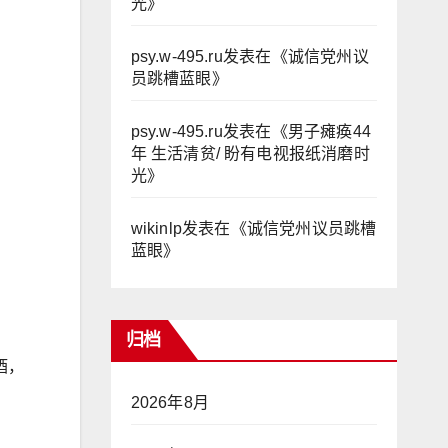
光
》
psy.w-495.ru
发表在《
诚信党州议
员跳槽蓝眼
》
psy.w-495.ru
发表在《
男子瘫痪44
年 生活清贫/ 盼有电视报纸消磨时
光
》
wikinlp
发表在《
诚信党州议员跳槽
蓝眼
》
归档
酒，
2026年8月