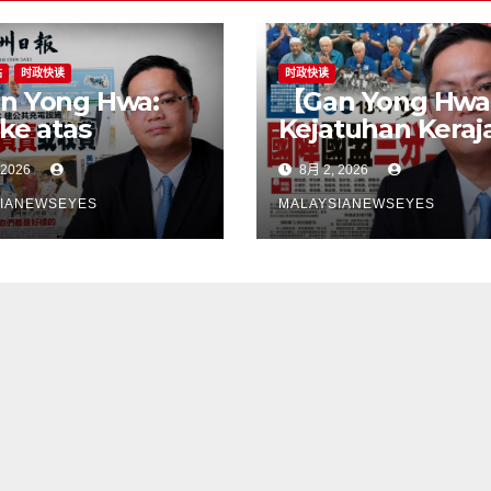
站
时政快读
时政快读
n Yong Hwa:
【Gan Yong Hwa
 ke atas
Kejatuhan Keraj
eli EV untuk
Negeri Sembila
 2026
8月 2, 2026
bina stesen
Adalah Undi Tid
ecasan satu
Percaya Terhad
IANEWSEYES
MALAYSIANEWSEYES
gkah
Pentadbiran An
gsangKerajaan
Harga Barang
u tangani
Melambung,
angan
Peniaga Tertek
astruktur
Anwar Gagal
ebih dahulu,
Menyelesaikan
an pindahkan
Masalah Rakyat
ggungjawab
ada
gguna】