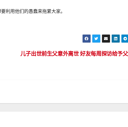
想要利用他们的愚蠢来拖累大家。
儿子出世前生父意外离世 好友每周探访给予