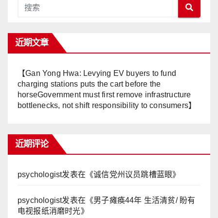
近期文章
【Gan Yong Hwa: Levying EV buyers to fund
charging stations puts the cart before the
horseGovernment must first remove infrastructure
bottlenecks, not shift responsibility to consumers】
近期评论
psychologist
发表在《
诚信党州议员跳槽蓝眼
》
psychologist
发表在《
男子瘫痪44年 生活清贫/ 盼有
电视报纸消磨时光
》