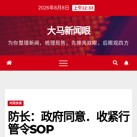
跳
2026年8月8日
上午12:33
至
内
大马新闻眼
容
为你整理新闻，梳理局势，先擦亮双眼，后眼观四方
时政快读
防长：政府同意．收紧行
管令SOP