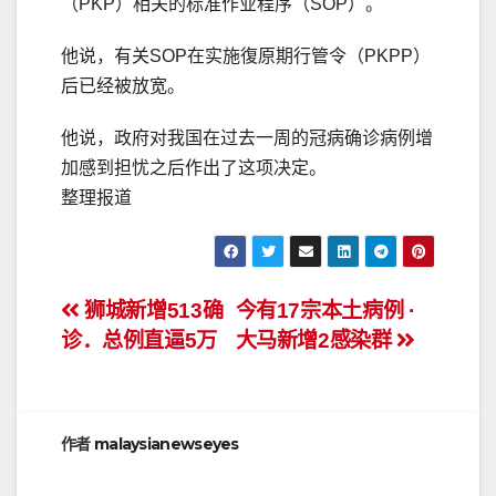
（PKP）相关的标准作业程序（SOP）。
他说，有关SOP在实施復原期行管令（PKPP）
后已经被放宽。
他说，政府对我国在过去一周的冠病确诊病例增
加感到担忧之后作出了这项决定。
整理报道
文
狮城新增513确
今有17宗本土病例 ·
诊．总例直逼5万
大马新增2感染群
章
导
航
作者
malaysianewseyes