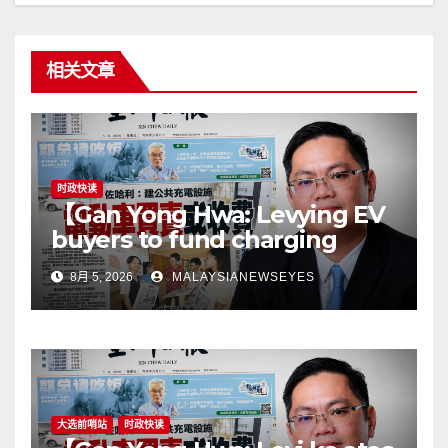
相关文章
时政快读
【Gan Yong Hwa: Levying EV
buyers to fund charging
stations puts the cart before
8月 5, 2026
MALAYSIANEWSEYES
the horseGovernment must
first remove infrastructure
bottlenecks, not shift
responsibility to
consumers】
大选前哨站
时政快读