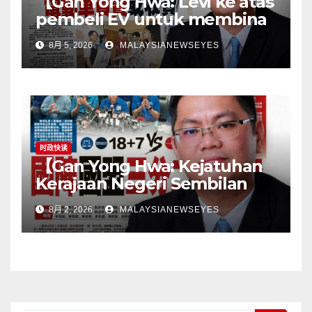
【Gan Yong Hwa: Levi ke atas
pembeli EV untuk membina
stesen pengecasan satu
8月 5, 2026
MALAYSIANEWSEYES
langkah songsangKerajaan
perlu tangani kekangan
infrastruktur terlebih dahulu,
jangan pindahkan
tanggungjawab kepada
pengguna】
时政快读
【Gan Yong Hwa: Kejatuhan
Kerajaan Negeri Sembilan
Adalah Undi Tidak Percaya
8月 2, 2026
MALAYSIANEWSEYES
Terhadap Pentadbiran
Anwar Harga Barang
Melambung, Peniaga
Tertekan—Anwar Gagal
Menyelesaikan Masalah
Rakyat】