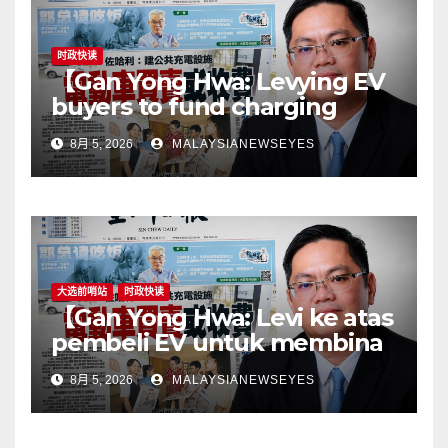
时政快读
【Gan Yong Hwa: Levying EV
buyers to fund charging
stations puts the cart before
8月 5, 2026
MALAYSIANEWSEYES
the horseGovernment must
first remove infrastructure
bottlenecks, not shift
responsibility to
consumers】
大选前哨站
时政快读
【Gan Yong Hwa: Levi ke atas
pembeli EV untuk membina
stesen pengecasan satu
8月 5, 2026
MALAYSIANEWSEYES
langkah songsangKerajaan
perlu tangani kekangan
infrastruktur terlebih dahulu,