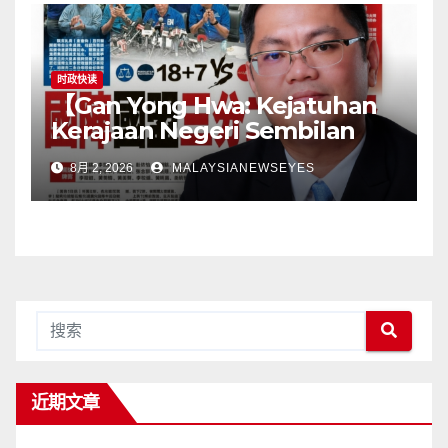
jangan pindahkan
tanggungjawab kepada
pengguna】
时政快读
【Gan Yong Hwa: Kejatuhan
Kerajaan Negeri Sembilan
Adalah Undi Tidak Percaya
8月 2, 2026
MALAYSIANEWSEYES
Terhadap Pentadbiran
Anwar Harga Barang
Melambung, Peniaga
Tertekan—Anwar Gagal
Menyelesaikan Masalah
Rakyat】
近期文章