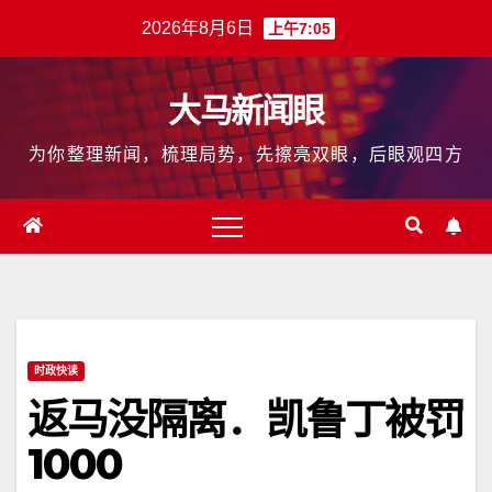
跳
2026年8月6日
上午7:05
至
内
大马新闻眼
容
为你整理新闻，梳理局势，先擦亮双眼，后眼观四方
时政快读
返马没隔离．凯鲁丁被罚
1000