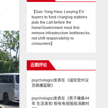
【Gan Yong Hwa: Levying EV
buyers to fund charging stations
puts the cart before the
horseGovernment must first
remove infrastructure bottlenecks,
not shift responsibility to
consumers】
近期评论
psychologist
发表在《
诚信党州议
员跳槽蓝眼
》
psychologist
发表在《
男子瘫痪44
年 生活清贫/ 盼有电视报纸消磨时