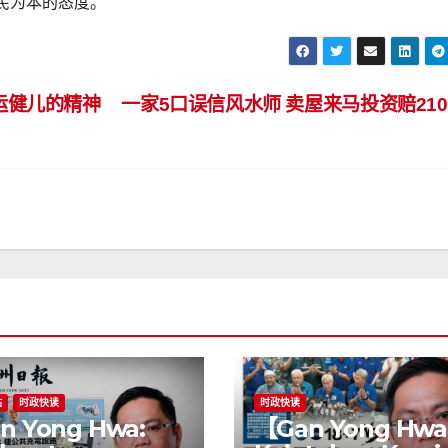
民为本的态度。
运健儿的精神
一家5口误信风水师 卖屋来马投资赔21
站
时政快读
时政快读
n Yong Hwa:
【Gan Yong Hwa