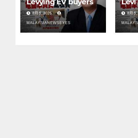
Levying EV buyers
Levi
to fund charging
pemb
8月 5, 2026
8月 5,
stations puts the
mem
cart before the
peng
MALAYSIANEWSEYES
MALAYS
horseGovernment
lan
must first remove
son
infrastructure
perl
bottlenecks, not
kek
shift responsibility
infr
to consumers】
terl
jang
tan
kep
pen