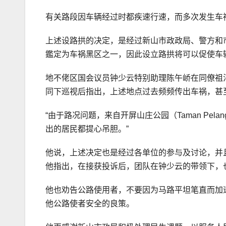
有关路段因车辆经过时都疾速行速，而多次发生车
上述设路拱的决定，是经过新山市政政局、警方和
鑑定为车祸黑区之一，因此设立路拱将可以促使车
地不佬区国会议员钟少云特别助理陈午峤在同僚祖法里（Pegawai
同下巡视后指出，上述地点过去频频传出车祸，甚
“由于路况问题，来自开屏山庄公园（Taman Pelan
出的居民都提心吊胆。”
他说，上述决定也是经过各单位的参与及讨论，并
他指出，在接获投诉后，团队在钟少云的带领下，
他也劝告公路使用者，不要因为马路平坦笔直而加
他公路使者安全的良策。