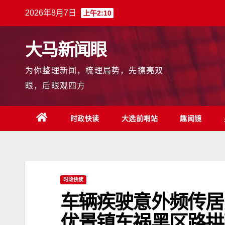
跳
2026年8月7日
上午2:10
至
内
大马新闻眼
容
为你整理新闻，梳理局势，先擦亮双
眼，后眼观四方
时政快读
大选前哨站
趣闻镜
时政快读
车辆疾驶意外频传居
优景镇车祸黑区路拱