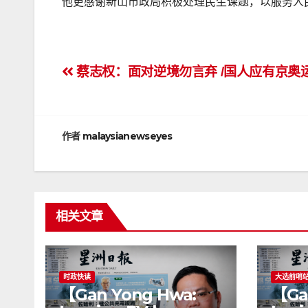
他更感谢新山市政局积极处理民生课题，以服务人
文
蔡志权：面对逆境勿言弃 /国人应有京奥
章
导
作者
malaysianewseyes
航
相关文章
时政快读
大选前哨
【Gan Yong Hwa:
【Ga