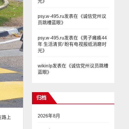
光
》
psy.w-495.ru
发表在《
诚信党州议
员跳槽蓝眼
》
psy.w-495.ru
发表在《
男子瘫痪44
年 生活清贫/ 盼有电视报纸消磨时
光
》
wikinlp
发表在《
诚信党州议员跳槽
蓝眼
》
归档
2026年8月
在路上