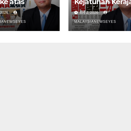
 ke atas
Kejatuhan Keraj
eli EV untuk
Negeri Sembila
 2026
8月 2, 2026
bina stesen
Adalah Undi Tid
ecasan satu
Percaya Terhad
IANEWSEYES
MALAYSIANEWSEYES
gkah
Pentadbiran An
gsangKerajaan
Harga Barang
u tangani
Melambung,
angan
Peniaga Tertek
astruktur
Anwar Gagal
ebih dahulu,
Menyelesaikan
an pindahkan
Masalah Rakyat
ggungjawab
ada
gguna】