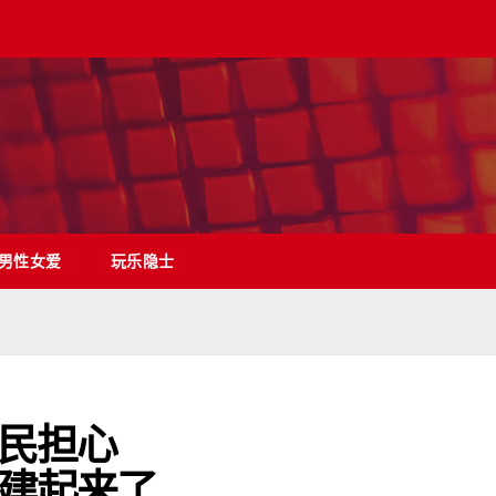
男性女爱
玩乐隐士
民担心
建起来了