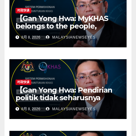
时政快读
【Gan Yong Hwa: MyKHAS
belongs to the people,
Political positions should not
8月 8, 2026
MALAYSIANEWSEYES
determine constituency
resources】
时政快读
【Gan Yong Hwa: Pendirian
politik tidak seharusnya
menentukan sumber
8月 8, 2026
MALAYSIANEWSEYES
kawasan; ketelusan asas
kepada politik yang sihat】