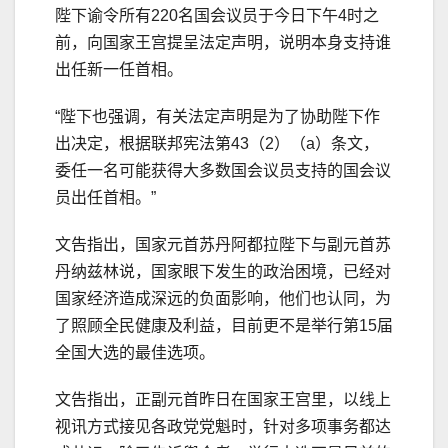
陛下谕令所有220名国会议员于今日下午4时之
前，向国家王宫提呈法定声明，说明本身支持谁
出任新一任首相。
“陛下也强调，有关法定声明是为了协助陛下作
出决定，根据联邦宪法第43（2）（a）条文，
委任一名可能获得大多数国会议员支持的国会议
员出任首相。”
文告指出，国家元首苏丹阿都拉陛下与副元首苏
丹纳兹林说，国家眼下发生的政治困境，已经对
国家经济造成深远的负面影响，他们也认同，为
了照顾全民健康及利益，目前更不是举行第15届
全国大选的最佳选项。
文告指出，正副元首昨日在国家王宫里，以线上
视讯方式接见各政党党魁时，针对多项事务都达