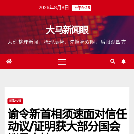
跳
2026年8月8日
下午9:25
至
内
大马新闻眼
容
为你整理新闻，梳理局势，先擦亮双眼，后眼观四方
时政快读
谕令新首相须速面对信任
动议/证明获大部分国会