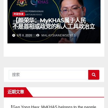
时政快读
【颜荣华：MyKHAS属于人民
不是首相或政党的私人工具政治立
场不应决定选区资源 透明制度才
8月 8, 2026
MALAYSIANEWSEYES
有健康政治】
近期文章
【Gan Yong Hwa: MyKHAS belongs to the people,