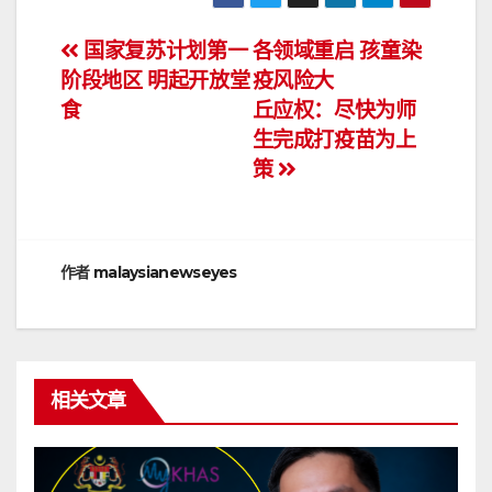
文
国家复苏计划第一
各领域重启 孩童染
阶段地区 明起开放堂
疫风险大
章
食
丘应权：尽快为师
导
生完成打疫苗为上
策
航
作者
malaysianewseyes
相关文章