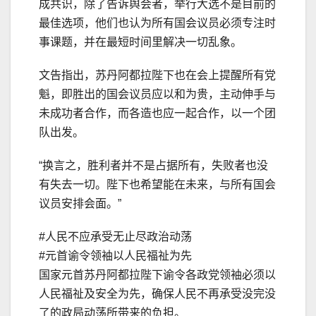
成共识，除了告诉舆会者，举行大选不是目前的
最佳选项，他们也认为所有国会议员必须专注时
事课题，并在最短时间里解决一切乱象。
文告指出，苏丹阿都拉陛下也在会上提醒所有党
魁，即胜出的国会议员应以和为贵，主动伸手与
未成功者合作，而各造也应一起合作，以一个团
队出发。
“换言之，胜利者并不是占据所有，失败者也没
有失去一切。陛下也希望能在未来，与所有国会
议员安排会面。”
#人民不应承受无止尽政治动荡
#元首谕令领袖以人民福祉为先
国家元首苏丹阿都拉陛下谕令各政党领袖必须以
人民福祉及安全为先，确保人民不再承受没完没
了的政局动荡所带来的负担。