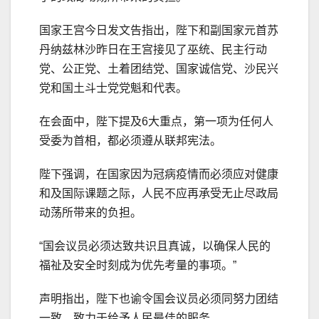
国家王宫今日发文告指出，陛下和副国家元首苏
丹纳兹林沙昨日在王宫接见了巫统、民主行动
党、公正党、土着团结党、国家诚信党、沙民兴
党和国土斗士党党魁和代表。
在会面中，陛下提及6大重点，第一项为任何人
受委为首相，都必须遵从联邦宪法。
陛下强调，在国家因为冠病疫情而必须应对健康
和及国际课题之际，人民不应再承受无止尽政局
动荡所带来的负担。
“国会议员必须达致共识且真诚，以确保人民的
福祉及安全时刻成为优先考量的事项。”
声明指出，陛下也谕令国会议员必须同努力团结
一致，致力于给予人民最佳的服务。