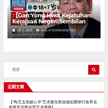
tanggungjawab kepada
pengguna】
时政快读
【Gan Yong Hwa: Kejatuhan
Kerajaan Negeri Sembilan
Adalah Undi Tidak Percaya
8月 2, 2026
MALAYSIANEWSEYES
Terhadap Pentadbiran
Anwar Harga Barang
Melambung, Peniaga
Tertekan—Anwar Gagal
Menyelesaikan Masalah
Rakyat】
近期文章
【“陶艺五色献心华”艺术展在新加坡如期举行各界名
家嘉宾齐聚共赏艺术盛宴】