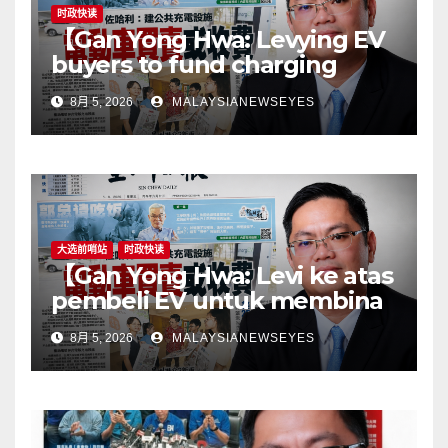
时政快读
【Gan Yong Hwa: Levying EV
buyers to fund charging
stations puts the cart before
8月 5, 2026
MALAYSIANEWSEYES
the horseGovernment must
first remove infrastructure
bottlenecks, not shift
responsibility to
consumers】
大选前哨站
时政快读
【Gan Yong Hwa: Levi ke atas
pembeli EV untuk membina
stesen pengecasan satu
8月 5, 2026
MALAYSIANEWSEYES
langkah songsangKerajaan
perlu tangani kekangan
infrastruktur terlebih dahulu,
jangan pindahkan