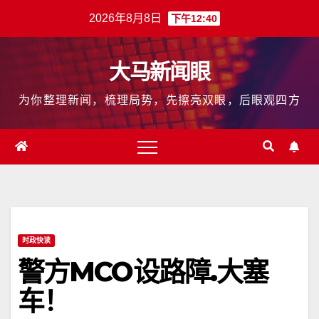
跳
2026年8月8日
下午12:40
至
内
大马新闻眼
容
为你整理新闻，梳理局势，先擦亮双眼，后眼观四方
时政快读
警方MCO设路障.大塞
车！