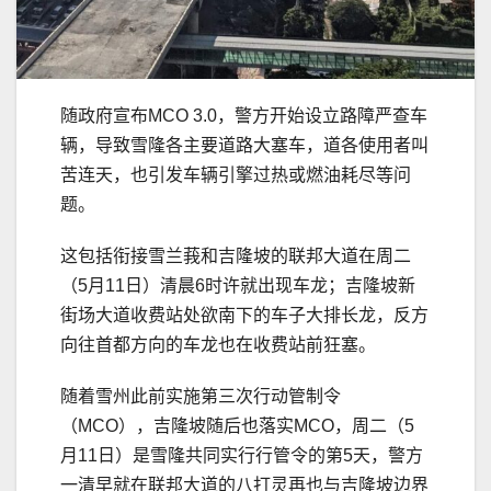
随政府宣布MCO 3.0，警方开始设立路障严查车
辆，导致雪隆各主要道路大塞车，道各使用者叫
苦连天，也引发车辆引擎过热或燃油耗尽等问
题。
这包括衔接雪兰莪和吉隆坡的联邦大道在周二
（5月11日）清晨6时许就出现车龙；吉隆坡新
街场大道收费站处欲南下的车子大排长龙，反方
向往首都方向的车龙也在收费站前狂塞。
随着雪州此前实施第三次行动管制令
（MCO），吉隆坡随后也落实MCO，周二（5
月11日）是雪隆共同实行行管令的第5天，警方
一清早就在联邦大道的八打灵再也与吉隆坡边界