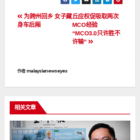
文
为跨州回乡 女子藏
丘应权促吸取两次
身车后厢
MCO经验
章
“MCO3.0只许胜不
导
许输”
航
作者
malaysianewseyes
相关文章