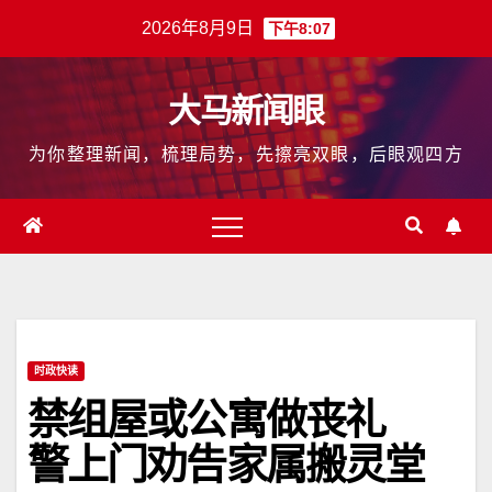
跳
2026年8月9日
下午8:07
至
内
大马新闻眼
容
为你整理新闻，梳理局势，先擦亮双眼，后眼观四方
时政快读
禁组屋或公寓做丧礼
警上门劝告家属搬灵堂