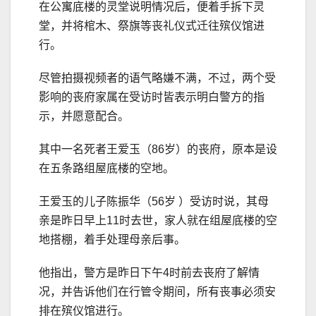
在公寓底楼的灵堂说明情况后，便着手拆下灵
堂，并将棺木、祭旗等丧礼仪式迁往殡仪馆进
行。
尽管拍摄视频者的语气略嫌不满，不过，两个受
影响的丧府家属在受访时皆表示明白警方的指
示，并愿意配合。
其中一名死者王爱玉（86岁）的丧府，原本是设
在五条路组屋底楼的空地。
王爱玉的儿子陈振华（56岁 ）受访时说，其母
亲是昨日早上11时去世，家人就在组屋底楼的空
地搭棚，着手处理母亲后事。
他指出，警方是昨日下午4时前去丧府了解情
况，并告诉他们在行管令期间，所有丧事必须安
排在殡仪馆进行。