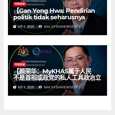
时政快读
【Gan Yong Hwa: Pendirian
politik tidak seharusnya
menentukan sumber
8月 8, 2026
MALAYSIANEWSEYES
kawasan; ketelusan asas
kepada politik yang sihat】
时政快读
【颜荣华：MyKHAS属于人民
不是首相或政党的私人工具政治立
场不应决定选区资源 透明制度才
8月 8, 2026
MALAYSIANEWSEYES
有健康政治】