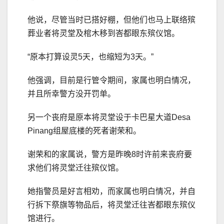
他说，尽管当时已搭好棚，但他们也马上联络殡
葬业者将灵堂及棺木移到峇都眼东殡仪馆。
“原本打算设灵5天，也缩短为3天。”
他强调，目前是行管令期间，家属也明白情况，
并且所幸警方没开罚单。
另一个丧府是原本将灵堂设于卡巴星大道Desa
Pinang组屋底楼的死者谢荣和。
谢荣和的家属说，警方是昨晚8时许前来丧府要
求他们将灵堂迁往殡仪馆。
她指警员是好言相劝，而家属也明白情况，并自
行拆下祭旗等物品后，将灵堂迁往峇都眼东殡仪
馆进行。