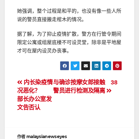
她强调，整个过程是和平的，也没有像一些人所
说的警员直接搬走棺木的情况。
据了解，为了抑止疫情扩散，警方在行管令期间
限定公寓或组屋底楼不可设灵堂，除非是平地屋
才可在屋内设灵办丧事。
文
内长染疫情
与确诊按摩女郎接触 38
况恶化？
警员进行检测及隔离
章
部长办公室发
导
文告否认
航
作者
malaysianewseyes