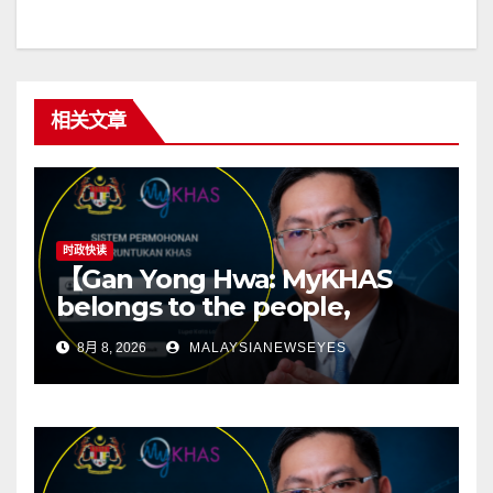
相关文章
时政快读
【Gan Yong Hwa: MyKHAS
belongs to the people,
Political positions should not
8月 8, 2026
MALAYSIANEWSEYES
determine constituency
resources】