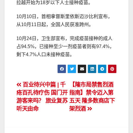
拉越开始为18岁以下人士接种疫苗。
10月10日，首相拿督斯里依斯迈沙比利宣布，
从10月11日起，全国人民获准跨州。
10月24日，卫生部宣布，完成疫苗接种的成人
占94.5%，已接种至少一剂疫苗者则有97.4%，
剩下4.7%人口未接种疫苗。
文
百业待兴中篇 | 千
【隆市局禁售烈酒
疮百孔待疗伤 国门开
指南】禁令迈入第
章
游客来吗？ 旅业复苏
五天 隆多数商店下
导
听天由命
架烈酒
航