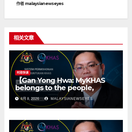
作者
malaysianewseyes
相关文章
时政快读
【Gan Yong Hwa: MyKHAS
belongs to the people,
Political positions should not
8月 8, 2026
MALAYSIANEWSEYES
determine constituency
resources】