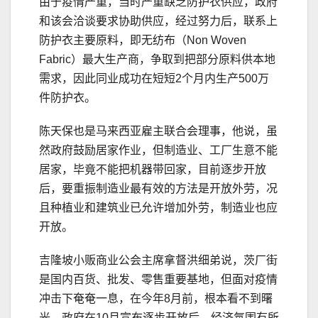
由于疫情严重，当时严重缺乏防护衣供应，政府
和该会洽谈要求协助供应，经过努力后，联系上
防护衣主要原料，即无纺布（Non Woven
Fabric）最大生产商，争取到把部分原料供本地
需求，因此同业成功在短短2个月内生产500万
件防护衣。
陈天保也是马来西亚雇主联合会理事，他说，虽
然政府鼓励居家作业，但制造业、工厂生意不能
居家，毕竟不能把机器带回家，目前逐步开放
后，要重振制造业最有效的方法是开放外劳，况
且种植业和建筑业已允许增加外劳，制造业也应
开放。
吉隆坡小贩商业公会主席拿督洪细弟说，茨厂街
是国内百货、批发、零售重要基地，但面对疫情
冲击下奄奄一息，在今年8月前，根本看不到曙
光，政府在10月宣布逐步开放后，经济氛围有所