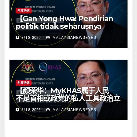
时政快读
【Gan Yong Hwa: Pendirian
politik tidak seharusnya
menentukan sumber
8月 8, 2026
MALAYSIANEWSEYES
kawasan; ketelusan asas
kepada politik yang sihat】
时政快读
【颜荣华：MyKHAS属于人民
不是首相或政党的私人工具政治立
场不应决定选区资源 透明制度才
8月 8, 2026
MALAYSIANEWSEYES
有健康政治】