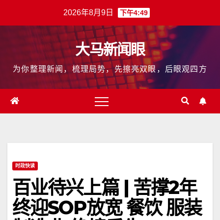
跳
2026年8月9日
下午4:49
至
内
大马新闻眼
容
为你整理新闻，梳理局势，先擦亮双眼，后眼观四方
时政快读
百业待兴上篇 | 苦撑2年
终迎SOP放宽 餐饮 服装