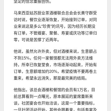
坚定的信念重振创伤。
马来西亚姑苏厨业茶酒楼联合总会会长黄守群受
访时说，餐饮业逐渐恢复，开始接到订单，对同
业来说这是多么“珍贵”的讯号，因为经历长期没
有订单，不管婚宴、聚餐、寿宴或庆功等订单归
零，可说是苦撑了近两年。
他说，虽然允许外卖，但对酒楼来说，生意额占
不到15%，任何一家餐馆都无法用外卖方法维
持，所幸已恢复堂食，市场逐渐动起来，开始有
订单，生意额增加约20%，希望疫情不要再卷土
重来，希望永远消失，那是最完美的结局。
他指出，该总会酒楼和餐馆的会员有1万名，目
前总算看到一点曙光，原本展延的宴席重新来
谈，社团宴会也开始洽谈，这是一个重要指标，
一旦社团活动开始，其他会跟着来，包括寿宴及