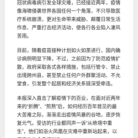
冠状病毒病引发全球灾难，已经接近两年，疫情
像海啸侵袭世界各国任何一个角落，不只导致医
疗系统崩溃，更对生命带来威胁、颠覆日常生活
作息、严重打击经济活动，使各行各业陷入凄风
苦雨。
目前，随着疫苗接种计划如火如荼进行，国内确
诊病例明显下降，不过，之前因为了防范疫情扩
散，政府采取各式各样措施，包括行管令、禁止
出境跨州县，甚至禁止任何户外群聚活动、不允
堂食，引发整个起居和经济关系链深受牵连。
本报深入直击了解疫情下的百业，在面对近两年
来的“折腾”、“煎熬”后，如何经历百年首见的最
大苦难之际，渐渐走出疫情风暴的谷地，逐步恢
复元气。受访的行业都同声一诉“从绝境中重
生”，他们如浴火凤凰在灾难中重新站起来，以