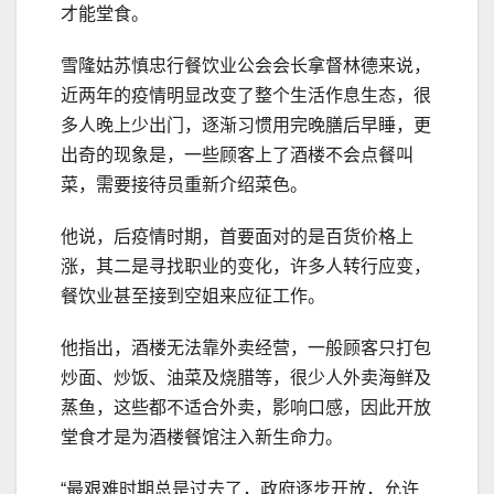
才能堂食。
雪隆姑苏慎忠行餐饮业公会会长拿督林德来说，
近两年的疫情明显改变了整个生活作息生态，很
多人晚上少出门，逐渐习惯用完晚膳后早睡，更
出奇的现象是，一些顾客上了酒楼不会点餐叫
菜，需要接待员重新介绍菜色。
他说，后疫情时期，首要面对的是百货价格上
涨，其二是寻找职业的变化，许多人转行应变，
餐饮业甚至接到空姐来应征工作。
他指出，酒楼无法靠外卖经营，一般顾客只打包
炒面、炒饭、油菜及烧腊等，很少人外卖海鲜及
蒸鱼，这些都不适合外卖，影响口感，因此开放
堂食才是为酒楼餐馆注入新生命力。
“最艰难时期总是过去了，政府逐步开放，允许