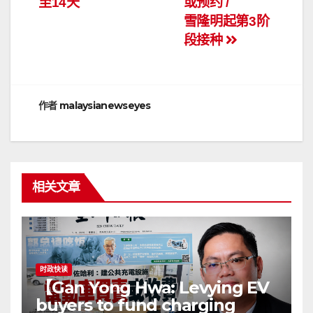
至14天
或预约 /
导
雪隆明起第3阶
段接种
航
作者
malaysianewseyes
相关文章
时政快读
【Gan Yong Hwa: Levying EV
buyers to fund charging