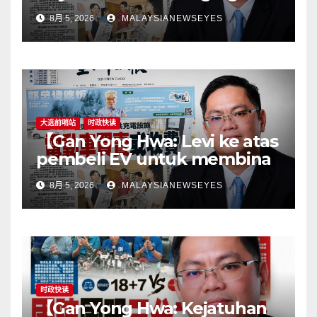
stations puts the cart before
8月 5, 2026
MALAYSIANEWSEYES
the horseGovernment must
first remove infrastructure
bottlenecks, not shift
responsibility to
consumers】
大选前哨站
时政快读
【Gan Yong Hwa: Levi ke atas
pembeli EV untuk membina
stesen pengecasan satu
8月 5, 2026
MALAYSIANEWSEYES
langkah songsangKerajaan
perlu tangani kekangan
infrastruktur terlebih dahulu,
jangan pindahkan
tanggungjawab kepada
pengguna】
时政快读
【Gan Yong Hwa: Kejatuhan