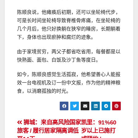
陈顺良说，他瘫痪后初期，还可以坐轮椅代步，
可是长时间坐轮椅导致脊椎骨疼痛，在坐轮椅的
几个月后，他只好换躺在狭窄的睡房，长期躺着
下，身体也出现瘀肿和腐烂的迹象。
由于家境贫穷，两父子都省吃省用，每餐都是以
快熟面、面包、白饭及沙丁鱼等度日。
如今，陈顺良感觉生活孤寂，他希望善心人能报
效一台电视机及订一份中文报，作为他的精神粮
食，以消磨孤独的时光。
文
狮城：来自高风险国家
凯里：91%60
旅客 / 履行居家隔离调低
岁以上已施打
章