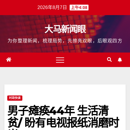
跳
2026年8月7日
上午4:08
至
内
大马新闻眼
容
为你整理新闻，梳理局势，先擦亮双眼，后眼观四方
时政快读
男子瘫痪44年 生活清
贫/ 盼有电视报纸消磨时