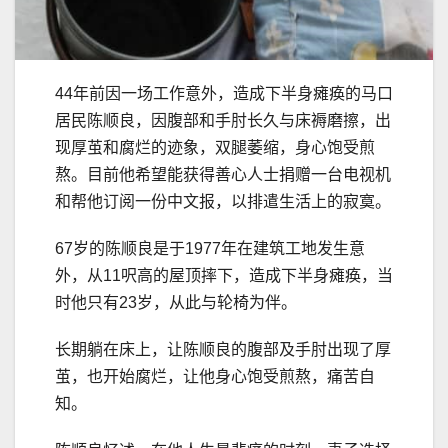
44年前因一场工作意外，造成下半身瘫痪的马口
居民陈顺良，因腹部和手肘长久与床褥磨擦，出
现厚茧和腐烂的迹象，双腿萎缩，身心饱受煎
熬。目前他希望能获得善心人士捐赠一台电视机
和帮他订阅一份中文报，以排遣生活上的寂寞。
67岁的陈顺良是于1977年在建筑工地发生意
外，从11呎高的屋顶摔下，造成下半身瘫痪，当
时他只有23岁，从此与轮椅为伴。
长期躺在床上，让陈顺良的腹部及手肘出现了厚
茧，也开始腐烂，让他身心饱受煎熬，痛苦自
知。