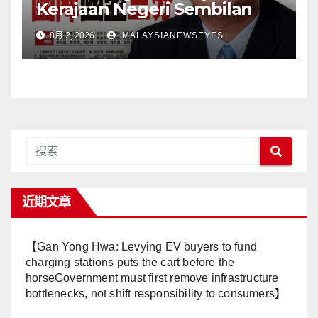
Kerajaan Negeri Sembilan
Adalah Undi Tidak Percaya
8月 2, 2026
MALAYSIANEWSEYES
Terhadap Pentadbiran
Anwar Harga Barang
Melambung, Peniaga
Tertekan—Anwar Gagal
Menyelesaikan Masalah
Rakyat】
近期文章
【Gan Yong Hwa: Levying EV buyers to fund
charging stations puts the cart before the
horseGovernment must first remove infrastructure
bottlenecks, not shift responsibility to consumers】