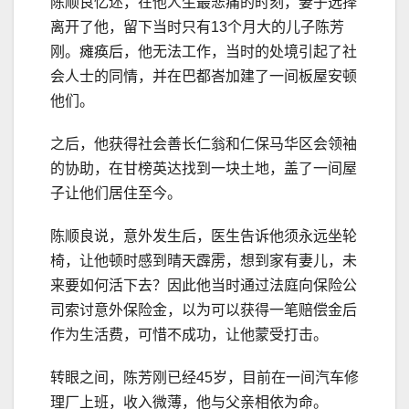
陈顺良忆述，在他人生最悲痛的时刻，妻子选择
离开了他，留下当时只有13个月大的儿子陈芳
刚。瘫痪后，他无法工作，当时的处境引起了社
会人士的同情，并在巴都峇加建了一间板屋安顿
他们。
之后，他获得社会善长仁翁和仁保马华区会领袖
的协助，在甘榜英达找到一块土地，盖了一间屋
子让他们居住至今。
陈顺良说，意外发生后，医生告诉他须永远坐轮
椅，让他顿时感到晴天霹雳，想到家有妻儿，未
来要如何活下去？因此他当时通过法庭向保险公
司索讨意外保险金，以为可以获得一笔赔偿金后
作为生活费，可惜不成功，让他蒙受打击。
转眼之间，陈芳刚已经45岁，目前在一间汽车修
理厂上班，收入微薄，他与父亲相依为命。