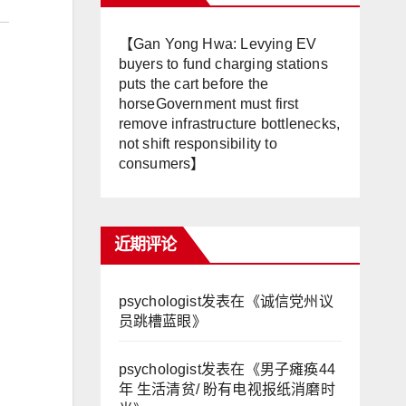
【Gan Yong Hwa: Levying EV
buyers to fund charging stations
puts the cart before the
horseGovernment must first
remove infrastructure bottlenecks,
not shift responsibility to
consumers】
近期评论
psychologist
发表在《
诚信党州议
员跳槽蓝眼
》
psychologist
发表在《
男子瘫痪44
年 生活清贫/ 盼有电视报纸消磨时