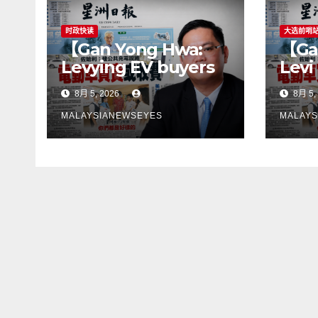
时政快读
大选前哨
【Gan Yong Hwa:
【Ga
Levying EV buyers
Levi
to fund charging
pemb
8月 5, 2026
8月 5,
stations puts the
mem
cart before the
peng
MALAYSIANEWSEYES
MALAYS
horseGovernment
lan
must first remove
son
infrastructure
perl
bottlenecks, not
kek
shift responsibility
infr
to consumers】
terl
jang
tan
kep
pen