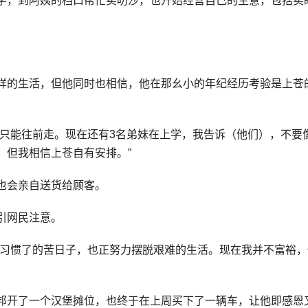
学，到阿姨的档口帮忙卖叻沙，也开始经营自己的生意，包括卖
样的生活，但他同时也相信，他在那幺小的年纪经历考验是上苍
我只能往前走。现在还有3名弟妹在上学，我告诉（他们），不要
。但我相信上苍自有安排。”
也会亲自送货给顾客。
引网民注意。
经习惯了的苦日子，也正努力摆脱艰难的生活。现在我并不富裕，
邦开了一个汉堡摊位，也终于在上周买下了一辆车，让他即感恩