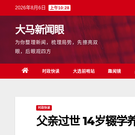
跳
2026年8月6日
上午10:28
至
内
大马新闻眼
容
为你整理新闻，梳理局势，先擦亮双
眼，后眼观四方
时政快读
大选前哨站
趣闻镜
时政快读
父亲过世 14岁辍学