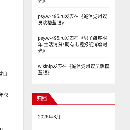
光
》
psy.w-495.ru
发表在《
诚信党州议
员跳槽蓝眼
》
psy.w-495.ru
发表在《
男子瘫痪44
年 生活清贫/ 盼有电视报纸消磨时
光
》
wikinlp
发表在《
诚信党州议员跳槽
蓝眼
》
营自
时年仅
归档
2026年8月