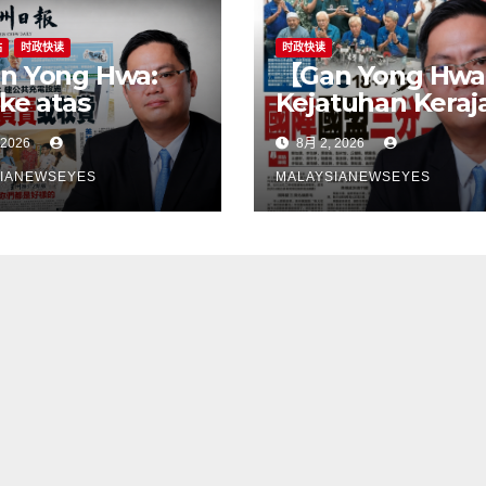
站
时政快读
时政快读
n Yong Hwa:
【Gan Yong Hwa
 ke atas
Kejatuhan Keraj
eli EV untuk
Negeri Sembila
 2026
8月 2, 2026
bina stesen
Adalah Undi Tid
ecasan satu
Percaya Terhad
IANEWSEYES
MALAYSIANEWSEYES
gkah
Pentadbiran An
gsangKerajaan
Harga Barang
u tangani
Melambung,
angan
Peniaga Tertek
astruktur
Anwar Gagal
ebih dahulu,
Menyelesaikan
an pindahkan
Masalah Rakyat
ggungjawab
ada
gguna】