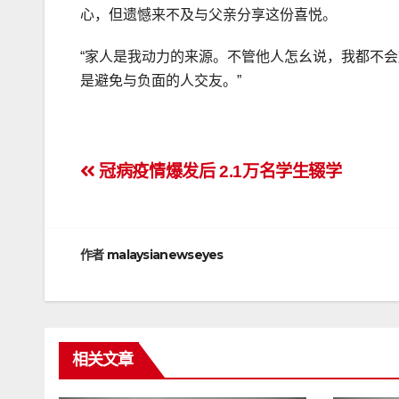
心，但遗憾来不及与父亲分享这份喜悦。
“家人是我动力的来源。不管他人怎幺说，我都不
是避免与负面的人交友。”
文
冠病疫情爆发后 2.1万名学生辍学
章
导
作者
malaysianewseyes
航
相关文章