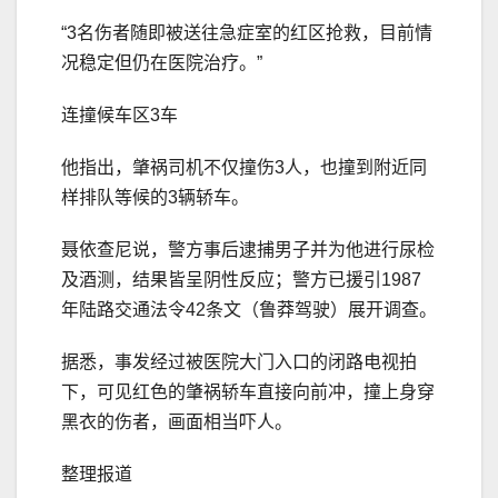
“3名伤者随即被送往急症室的红区抢救，目前情
况稳定但仍在医院治疗。”
连撞候车区3车
他指出，肇祸司机不仅撞伤3人，也撞到附近同
样排队等候的3辆轿车。
聂依查尼说，警方事后逮捕男子并为他进行尿检
及酒测，结果皆呈阴性反应；警方已援引1987
年陆路交通法令42条文（鲁莽驾驶）展开调查。
据悉，事发经过被医院大门入口的闭路电视拍
下，可见红色的肇祸轿车直接向前冲，撞上身穿
黑衣的伤者，画面相当吓人。
整理报道