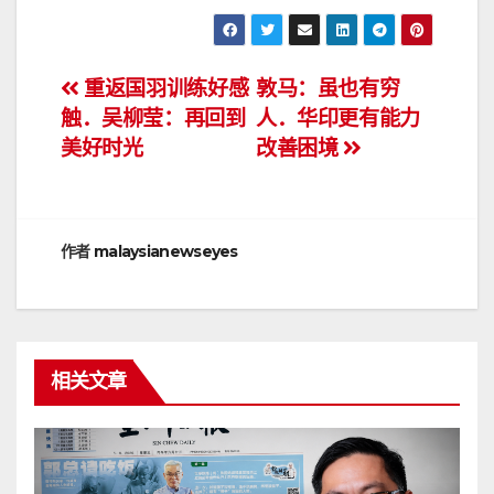
文
重返国羽训练好感
敦马：虽也有穷
触．吴柳莹：再回到
人．华印更有能力
章
美好时光
改善困境
导
航
作者
malaysianewseyes
相关文章