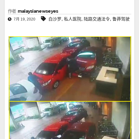
作者
malaysianewseyes
,
,
,
白沙罗
私人医院
陆路交通法令
鲁莽驾驶
7月 19, 2020