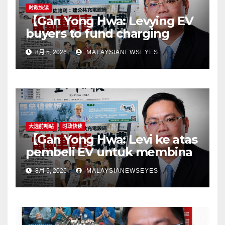
时政快读
【Gan Yong Hwa: Levying EV
buyers to fund charging
stations puts the cart before
8月 5, 2026
MALAYSIANEWSEYES
the horseGovernment must
first remove infrastructure
bottlenecks, not shift
responsibility to
consumers】
大选前哨站
时政快读
【Gan Yong Hwa: Levi ke atas
pembeli EV untuk membina
stesen pengecasan satu
8月 5, 2026
MALAYSIANEWSEYES
langkah songsangKerajaan
perlu tangani kekangan
infrastruktur terlebih dahulu,
jangan pindahkan