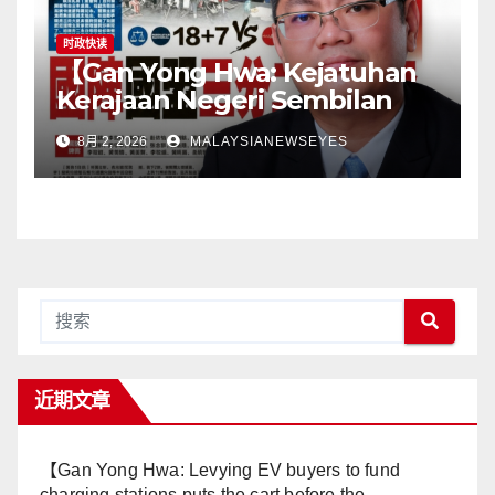
tanggungjawab kepada
pengguna】
时政快读
【Gan Yong Hwa: Kejatuhan
Kerajaan Negeri Sembilan
Adalah Undi Tidak Percaya
8月 2, 2026
MALAYSIANEWSEYES
Terhadap Pentadbiran
Anwar Harga Barang
Melambung, Peniaga
Tertekan—Anwar Gagal
Menyelesaikan Masalah
Rakyat】
近期文章
【Gan Yong Hwa: Levying EV buyers to fund
charging stations puts the cart before the