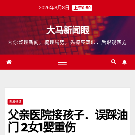
跳
2026年8月8日
上午6:50
至
内
大马新闻眼
容
为你整理新闻，梳理局势，先擦亮双眼，后眼观四方
时政快读
父亲医院接孩子．误踩油
门 2女1婴重伤