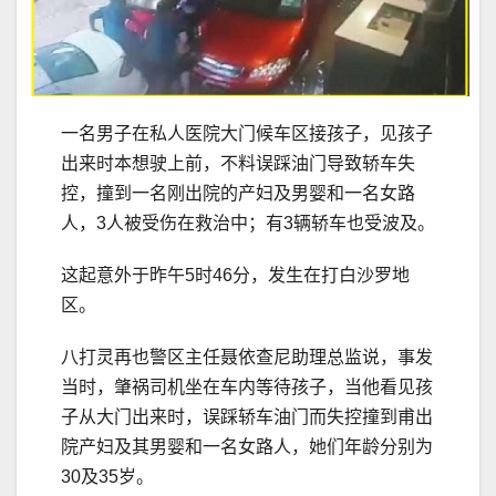
一名男子在私人医院大门候车区接孩子，见孩子
出来时本想驶上前，不料误踩油门导致轿车失
控，撞到一名刚出院的产妇及男婴和一名女路
人，3人被受伤在救治中；有3辆轿车也受波及。
这起意外于昨午5时46分，发生在打白沙罗地
区。
八打灵再也警区主任聂依查尼助理总监说，事发
当时，肇祸司机坐在车内等待孩子，当他看见孩
子从大门出来时，误踩轿车油门而失控撞到甫出
院产妇及其男婴和一名女路人，她们年龄分别为
30及35岁。