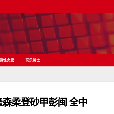
男性女爱
玩乐隐士
隆森柔登砂甲彭闽 全中