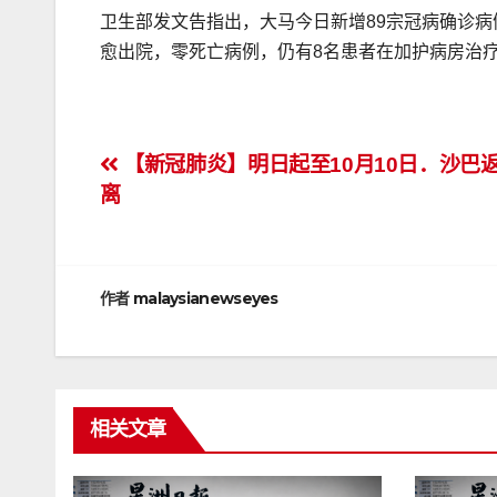
卫生部发文告指出，大马今日新增89宗冠病确诊病例
愈出院，零死亡病例，仍有8名患者在加护病房治
文
【新冠肺炎】明日起至10月10日．沙巴
离
章
导
航
作者
malaysianewseyes
相关文章