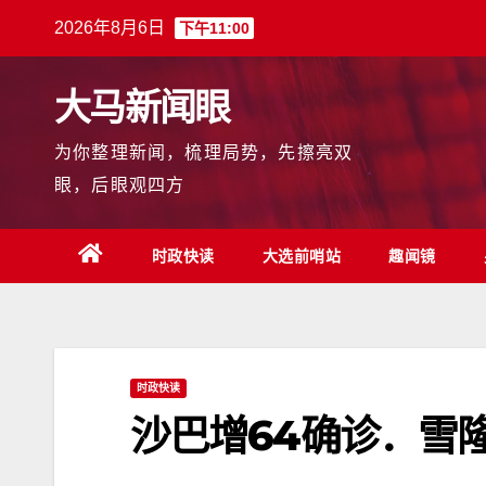
跳
2026年8月6日
下午11:00
至
内
大马新闻眼
容
为你整理新闻，梳理局势，先擦亮双
眼，后眼观四方
时政快读
大选前哨站
趣闻镜
时政快读
沙巴增64确诊．雪