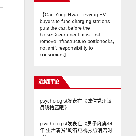
【Gan Yong Hwa: Levying EV
buyers to fund charging stations
puts the cart before the
horseGovernment must first
remove infrastructure bottlenecks,
not shift responsibility to
consumers】
近期评论
psychologist
发表在《
诚信党州议
员跳槽蓝眼
》
psychologist
发表在《
男子瘫痪44
年 生活清贫/ 盼有电视报纸消磨时