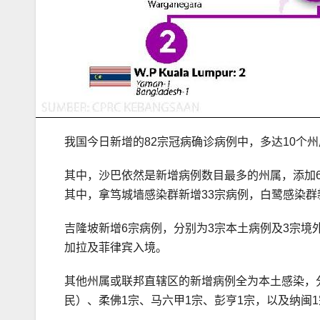
我国今日新增的82宗冠病确诊病例中，多达10个
其中，沙巴依然是新增病例数目最多的州属，添加6
其中，拿笃城墙感染群新增33宗病例，白鹭感染群
吉隆坡新增6宗病例，分别为3宗本土病例及3宗境
加拉及菲律宾入境。
其他州属或联邦直辖区的新增病例全为本土感染，分
民）、柔佛1宗、马六甲1宗、彭亨1宗，以及纳闽