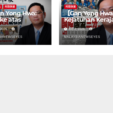
站
时政快读
时政快读
n Yong Hwa:
【Gan Yong Hwa
 ke atas
Kejatuhan Keraj
eli EV untuk
Negeri Sembila
 2026
8月 2, 2026
bina stesen
Adalah Undi Tid
ecasan satu
Percaya Terhad
IANEWSEYES
MALAYSIANEWSEYES
gkah
Pentadbiran An
gsangKerajaan
Harga Barang
u tangani
Melambung,
angan
Peniaga Tertek
astruktur
Anwar Gagal
ebih dahulu,
Menyelesaikan
an pindahkan
Masalah Rakyat
ggungjawab
ada
gguna】