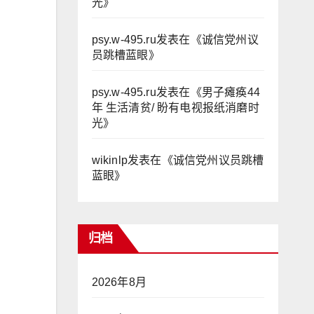
光
》
psy.w-495.ru
发表在《
诚信党州议
员跳槽蓝眼
》
psy.w-495.ru
发表在《
男子瘫痪44
年 生活清贫/ 盼有电视报纸消磨时
光
》
wikinlp
发表在《
诚信党州议员跳槽
蓝眼
》
归档
2026年8月