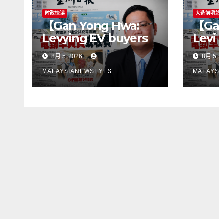
时政快读
大选前哨
【Gan Yong Hwa:
【Ga
Levying EV buyers
Levi
to fund charging
pemb
8月 5, 2026
8月 5,
stations puts the
mem
cart before the
peng
MALAYSIANEWSEYES
MALAYS
horseGovernment
lan
must first remove
son
infrastructure
perl
bottlenecks, not
kek
shift responsibility
infr
to consumers】
terl
jang
tan
kep
pen