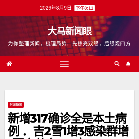
跳
2026年8月9日
下午8:11
至
内
大马新闻眼
容
为你整理新闻，梳理局势，先擦亮双眼，后眼观四方
时政快读
新增317确诊全是本土病
例 ．吉2雪1增3感染群增