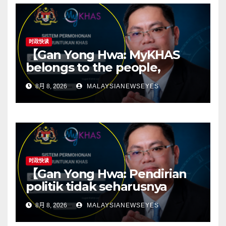
时政快读
【Gan Yong Hwa: MyKHAS
belongs to the people,
Political positions should not
8月 8, 2026
MALAYSIANEWSEYES
determine constituency
resources】
时政快读
【Gan Yong Hwa: Pendirian
politik tidak seharusnya
menentukan sumber
8月 8, 2026
MALAYSIANEWSEYES
kawasan; ketelusan asas
kepada politik yang sihat】