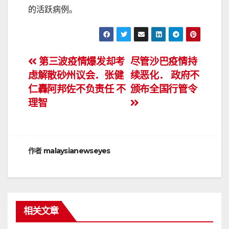
的活跃病例。
文
第三波疫情爆发却考
尽管沙巴疫情持
虑解散砂州议会．张健
续恶化． 政府不
章
仁轟阿邦佐不负责任 不
颁布全国行管令
导
理智
航
作者
malaysianewseyes
相关文章