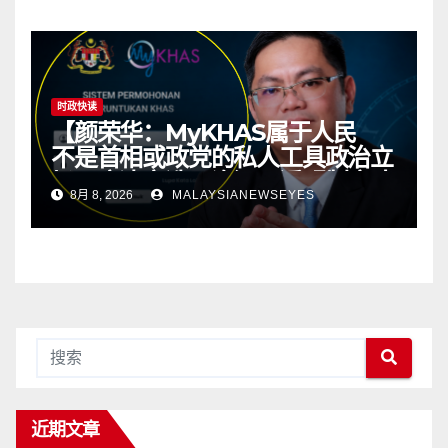
时政快读
【颜荣华：MyKHAS属于人民
不是首相或政党的私人工具政治立
场不应决定选区资源 透明制度才
8月 8, 2026
MALAYSIANEWSEYES
有健康政治】
近期文章