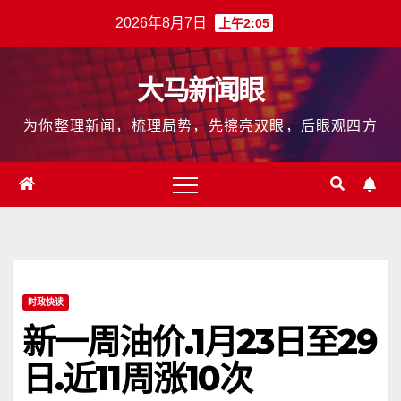
跳
2026年8月7日
上午2:05
至
内
大马新闻眼
容
为你整理新闻，梳理局势，先擦亮双眼，后眼观四方
时政快读
新一周油价.1月23日至29
日.近11周涨10次