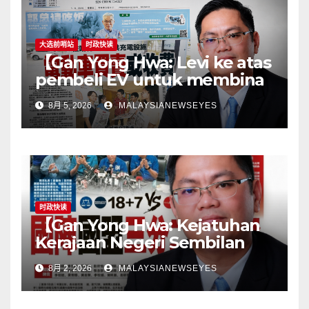
responsibility to
consumers】
大选前哨站
时政快读
【Gan Yong Hwa: Levi ke atas
pembeli EV untuk membina
stesen pengecasan satu
8月 5, 2026
MALAYSIANEWSEYES
langkah songsangKerajaan
perlu tangani kekangan
infrastruktur terlebih dahulu,
jangan pindahkan
tanggungjawab kepada
pengguna】
时政快读
【Gan Yong Hwa: Kejatuhan
Kerajaan Negeri Sembilan
Adalah Undi Tidak Percaya
8月 2, 2026
MALAYSIANEWSEYES
Terhadap Pentadbiran
Anwar Harga Barang