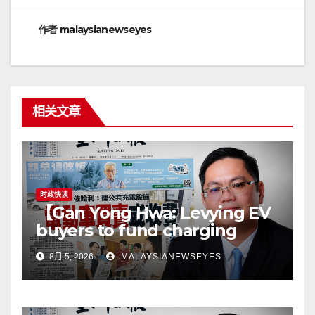
航
作者
malaysianewseyes
相关文章
时政快读
【Gan Yong Hwa: Levying EV
buyers to fund charging
stations puts the cart before
8月 5, 2026
MALAYSIANEWSEYES
the horseGovernment must
first remove infrastructure
bottlenecks, not shift