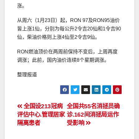
涨。
从周六（1月23日）起，RON 97及RON95油价
皆上涨1仙，分别为每公升2令吉20仙和1令吉90
仙，柴油价格则上涨4仙至2令吉9仙。
RON燃油顶价在两周前保持不变后，上周再度
调涨；此前，国内油价连续8个星期调涨。
整理报道
文
全国设213冠病
全国共55名消拯员确
评估中心.管理居家
诊.162间消拯局运作
章
隔离患者
受影响
导