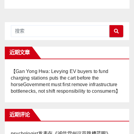
Melambung, Peniaga
Tertekan—Anwar Gagal
Menyelesaikan Masalah
Rakyat】
近期文章
【Gan Yong Hwa: Levying EV buyers to fund
charging stations puts the cart before the
horseGovernment must first remove infrastructure
bottlenecks, not shift responsibility to consumers】
近期评论
psychologist
发表在《
诚信党州议员跳槽蓝眼
》