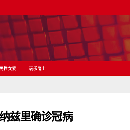
男性女爱
玩乐隐士
纳兹里确诊冠病