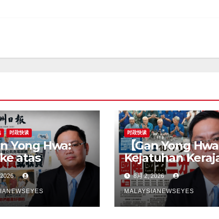
站
时政快读
时政快读
n Yong Hwa:
【Gan Yong Hwa
 ke atas
Kejatuhan Keraj
eli EV untuk
Negeri Sembila
 2026
8月 2, 2026
bina stesen
Adalah Undi Tid
ecasan satu
Percaya Terhad
IANEWSEYES
MALAYSIANEWSEYES
gkah
Pentadbiran An
gsangKerajaan
Harga Barang