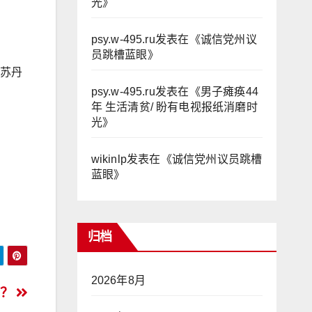
光
》
psy.w-495.ru
发表在《
诚信党州议
员跳槽蓝眼
》
鲁苏丹
psy.w-495.ru
发表在《
男子瘫痪44
年 生活清贫/ 盼有电视报纸消磨时
光
》
wikinlp
发表在《
诚信党州议员跳槽
蓝眼
》
归档
2026年8月
么？