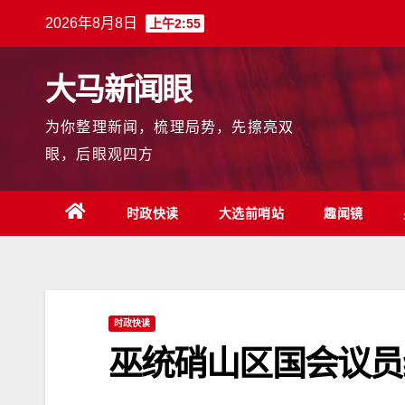
跳
2026年8月8日
上午2:55
至
内
大马新闻眼
容
为你整理新闻，梳理局势，先擦亮双
眼，后眼观四方
时政快读
大选前哨站
趣闻镜
时政快读
巫统硝山区国会议员