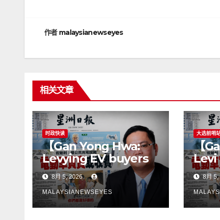
章
导
作者
malaysianewseyes
航
相关文章
时政快读
大选前哨
【Gan Yong Hwa:
【Ga
Levying EV buyers
Levi
to fund charging
pemb
8月 5, 2026
8月 5,
stations puts the
mem
cart before the
peng
MALAYSIANEWSEYES
MALAYS
horseGovernment
lan
must first remove
son