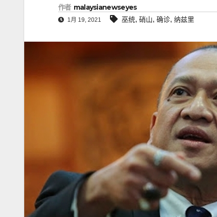
作者
malaysianewseyes
,
,
,
巫统
硝山
确诊
纳兹里
1月 19, 2021