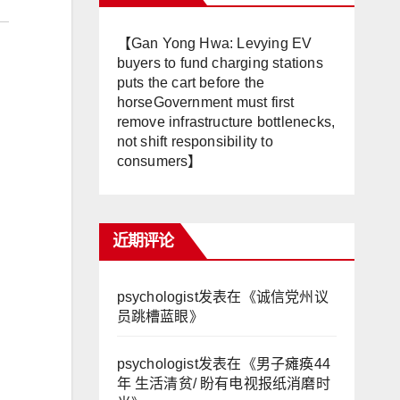
【Gan Yong Hwa: Levying EV
buyers to fund charging stations
puts the cart before the
horseGovernment must first
remove infrastructure bottlenecks,
not shift responsibility to
consumers】
近期评论
psychologist
发表在《
诚信党州议
员跳槽蓝眼
》
psychologist
发表在《
男子瘫痪44
年 生活清贫/ 盼有电视报纸消磨时