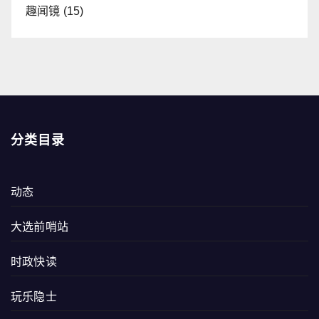
趣闻镜
(15)
分类目录
动态
大选前哨站
时政快读
玩乐隐士