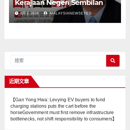
Kerajaan Negeri Sembilan
Adalah Undi Tidak Percaya
8月 2, 2026
MALAYSIANEWSEYES
Terhadap Pentadbiran
Anwar Harga Barang
Melambung, Peniaga
Tertekan—Anwar Gagal
Menyelesaikan Masalah
Rakyat】
近期文章
【Gan Yong Hwa: Levying EV buyers to fund
charging stations puts the cart before the
horseGovernment must first remove infrastructure
bottlenecks, not shift responsibility to consumers】