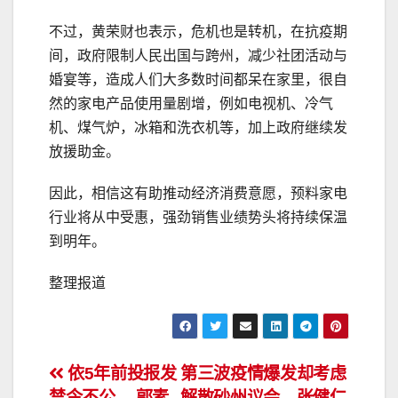
不过，黄荣财也表示，危机也是转机，在抗疫期
间，政府限制人民出国与跨州，减少社团活动与
婚宴等，造成人们大多数时间都呆在家里，很自
然的家电产品使用量剧增，例如电视机、冷气
机、煤气炉，冰箱和洗衣机等，加上政府继续发
放援助金。
因此，相信这有助推动经济消费意愿，预料家电
行业将从中受惠，强劲销售业绩势头将持续保温
到明年。
整理报道
文
依5年前投报发
第三波疫情爆发却考虑
禁令不公． 郭素
解散砂州议会．张健仁