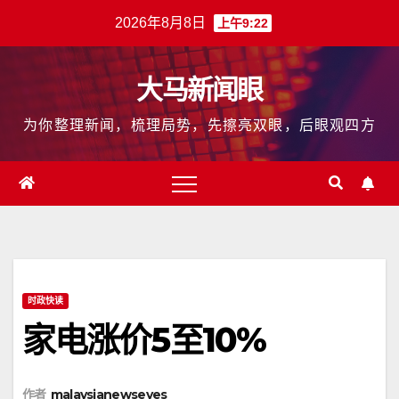
跳
2026年8月8日
上午9:22
至
内
大马新闻眼
容
为你整理新闻，梳理局势，先擦亮双眼，后眼观四方
时政快读
家电涨价5至10%
作者
malaysianewseyes