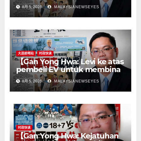
stations puts the cart before
8月 5, 2026
MALAYSIANEWSEYES
the horseGovernment must
first remove infrastructure
bottlenecks, not shift
responsibility to
consumers】
大选前哨站
时政快读
【Gan Yong Hwa: Levi ke atas
pembeli EV untuk membina
stesen pengecasan satu
8月 5, 2026
MALAYSIANEWSEYES
langkah songsangKerajaan
perlu tangani kekangan
infrastruktur terlebih dahulu,
jangan pindahkan
tanggungjawab kepada
pengguna】
时政快读
【Gan Yong Hwa: Kejatuhan