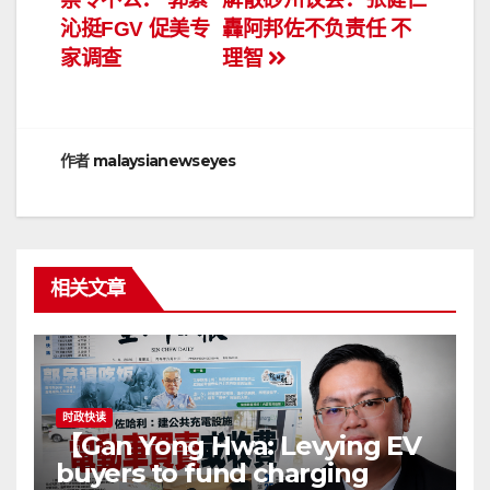
章
沁挺FGV 促美专
轟阿邦佐不负责任 不
导
家调查
理智
航
作者
malaysianewseyes
相关文章
时政快读
【Gan Yong Hwa: Levying EV
buyers to fund charging