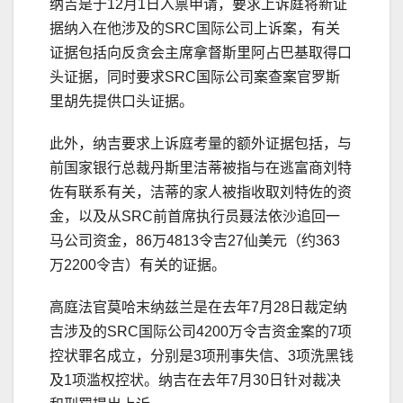
纳吉是于12月1日入禀申请，要求上诉庭将新证
据纳入在他涉及的SRC国际公司上诉案，有关
证据包括向反贪会主席拿督斯里阿占巴基取得口
头证据，同时要求SRC国际公司案查案官罗斯
里胡先提供口头证据。
此外，纳吉要求上诉庭考量的额外证据包括，与
前国家银行总裁丹斯里洁蒂被指与在逃富商刘特
佐有联系有关，洁蒂的家人被指收取刘特佐的资
金，以及从SRC前首席执行员聂法依沙追回一
马公司资金，86万4813令吉27仙美元（约363
万2200令吉）有关的证据。
高庭法官莫哈末纳兹兰是在去年7月28日裁定纳
吉涉及的SRC国际公司4200万令吉资金案的7项
控状罪名成立，分别是3项刑事失信、3项洗黑钱
及1项滥权控状。纳吉在去年7月30日针对裁决