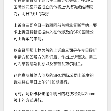
前首相拿督斯里纳吉呈上新证据失败，在SRC
国际公司案罪名成立的他将上诉成功或维持原
判，明日“线上”揭晓！
上诉庭三司今日一致驳回前首相拿督斯里纳吉要
求上诉庭将新证据纳入在他涉及的SRC国际公
司上诉案的申请。
以拿督阿都卡林为首的上诉庭三司是在今日聆听
申请方和答辩方的陈词后，作出上诉裁决。另二
司为拿督哈斯扎娜以及拿督瓦兹尔阿兰。
这也意味着纳吉涉及的SRC国际公司上诉案的
裁决将在明日上午9时如期进行。
同时，阿都卡林也谕令明日的裁决将会以Zoom
线上的方式进行。