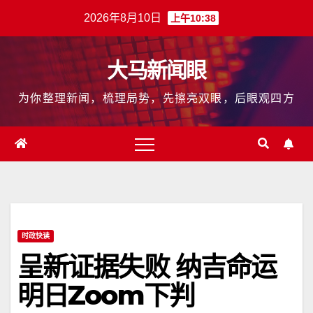
跳
2026年8月10日
上午10:38
至
内
大马新闻眼
容
为你整理新闻，梳理局势，先擦亮双眼，后眼观四方
时政快读
呈新证据失败 纳吉命运
明日Zoom下判