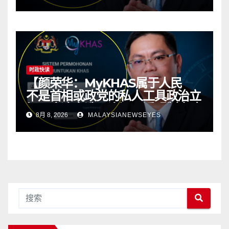
kawasan; ketelusan asas
kepada politik yang sihat】
时政快读
【颜荣华：MyKHAS属于人民
不是首相或政党的私人工具政治立
场不应决定选区资源 透明制度才
8月 8, 2026
MALAYSIANEWSEYES
有健康政治】