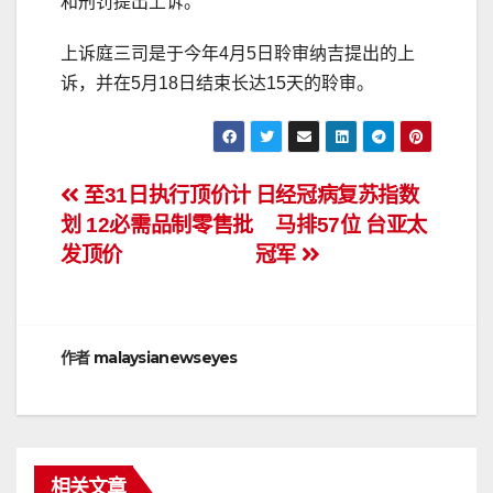
和刑罚提出上诉。
上诉庭三司是于今年4月5日聆审纳吉提出的上
诉，并在5月18日结束长达15天的聆审。
文
至31日执行顶价计
日经冠病复苏指数
划 12必需品制零售批
马排57位 台亚太
章
发顶价
冠军
导
航
作者
malaysianewseyes
相关文章