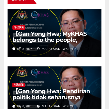
时政快读
【Gan Yong Hwa: MyKHAS
belongs to the people,
Political positions should not
8月 8, 2026
MALAYSIANEWSEYES
determine constituency
resources】
时政快读
【Gan Yong Hwa: Pendirian
politik tidak seharusnya
menentukan sumber
8月 8, 2026
MALAYSIANEWSEYES