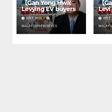
【Gan Yong Hwa:
【Ga
Levying EV buyers
Levi
to fund charging
pemb
8月 5, 2026
8月 5,
stations puts the
mem
cart before the
peng
MALAYSIANEWSEYES
MALAYS
horseGovernment
lan
must first remove
son
infrastructure
perl
bottlenecks, not
kek
shift responsibility
infr
to consumers】
terl
jang
tan
kep
pen