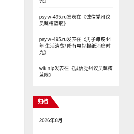
光
》
psy.w-495.ru
发表在《
诚信党州议
员跳槽蓝眼
》
psy.w-495.ru
发表在《
男子瘫痪44
年 生活清贫/ 盼有电视报纸消磨时
光
》
wikinlp
发表在《
诚信党州议员跳槽
蓝眼
》
归档
2026年8月