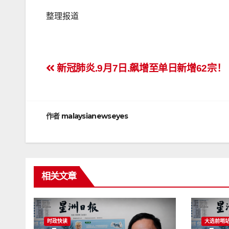
整理报道
文
新冠肺炎.9月7日.飙增至单日新增62宗！
章
导
作者
malaysianewseyes
航
相关文章
时政快读
大选前哨