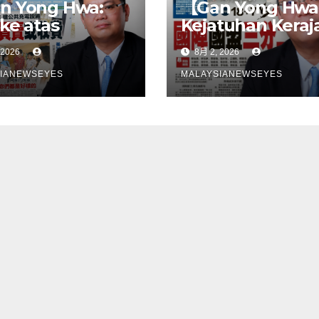
n Yong Hwa:
【Gan Yong Hwa
 ke atas
Kejatuhan Keraj
eli EV untuk
Negeri Sembila
 2026
8月 2, 2026
bina stesen
Adalah Undi Tid
ecasan satu
Percaya Terhad
IANEWSEYES
MALAYSIANEWSEYES
gkah
Pentadbiran An
gsangKerajaan
Harga Barang
u tangani
Melambung,
angan
Peniaga Tertek
astruktur
Anwar Gagal
ebih dahulu,
Menyelesaikan
an pindahkan
Masalah Rakyat
ggungjawab
ada
gguna】