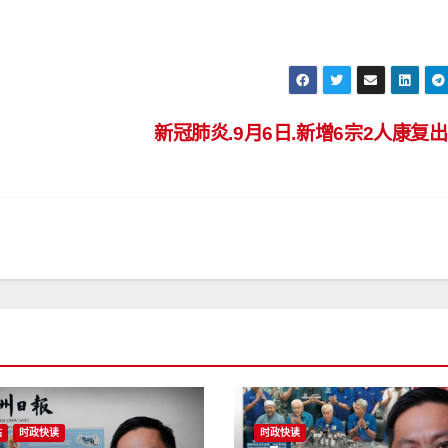
新冠肺炎.9月6日.新增6宗2人康复
站
时政快读
时政快读