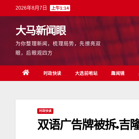
跳
2026年8月7日
上午1:14
至
内
大马新闻眼
容
为你整理新闻，梳理局势，先擦亮双
眼，后眼观四方
时政快读
大选前哨站
趣闻镜
时政快读
双语广告牌被拆.吉