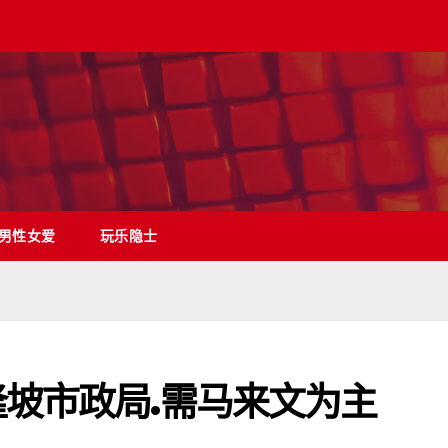
男性女爱
玩乐隐士
隆坡市政局.需马来文为主