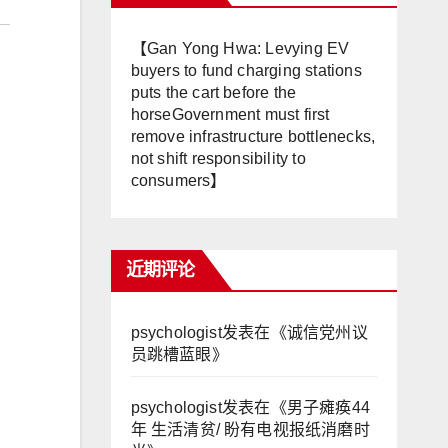
【Gan Yong Hwa: Levying EV
buyers to fund charging stations
puts the cart before the
horseGovernment must first
remove infrastructure bottlenecks,
not shift responsibility to
consumers】
近期评论
psychologist
发表在《
诚信党州议
员跳槽蓝眼
》
psychologist
发表在《
男子瘫痪44
年 生活清贫/ 盼有电视报纸消磨时