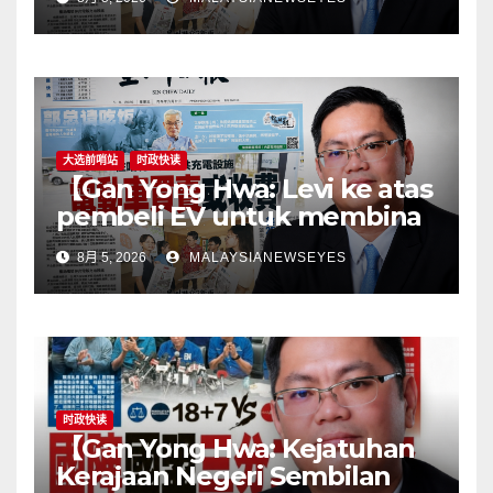
the horseGovernment must
first remove infrastructure
bottlenecks, not shift
responsibility to
consumers】
大选前哨站
时政快读
【Gan Yong Hwa: Levi ke atas
pembeli EV untuk membina
stesen pengecasan satu
8月 5, 2026
MALAYSIANEWSEYES
langkah songsangKerajaan
perlu tangani kekangan
infrastruktur terlebih dahulu,
jangan pindahkan
tanggungjawab kepada
pengguna】
时政快读
【Gan Yong Hwa: Kejatuhan
Kerajaan Negeri Sembilan