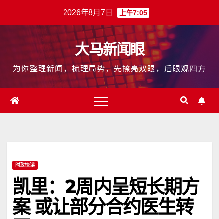
跳
2026年8月7日
上午7:05
至
内
大马新闻眼
容
为你整理新闻，梳理局势，先擦亮双眼，后眼观四方
时政快读
凯里：2周内呈短长期方
案 或让部分合约医生转