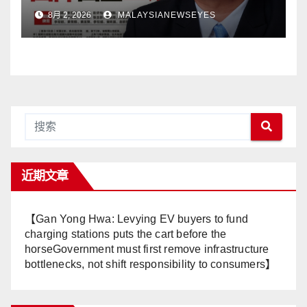
Adalah Undi Tidak Percaya
8月 2, 2026
MALAYSIANEWSEYES
Terhadap Pentadbiran
Anwar Harga Barang
Melambung, Peniaga
Tertekan—Anwar Gagal
Menyelesaikan Masalah
Rakyat】
近期文章
【Gan Yong Hwa: Levying EV buyers to fund
charging stations puts the cart before the
horseGovernment must first remove infrastructure
bottlenecks, not shift responsibility to consumers】