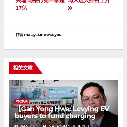
失增 马银行第三季赚
马大理大排名上升
章
17亿
导
航
作者
malaysianewseyes
相关文章
时政快读
【Gan Yong Hwa: Levying EV
buyers to fund charging
stations puts the cart before
8月 5, 2026
MALAYSIANEWSEYES