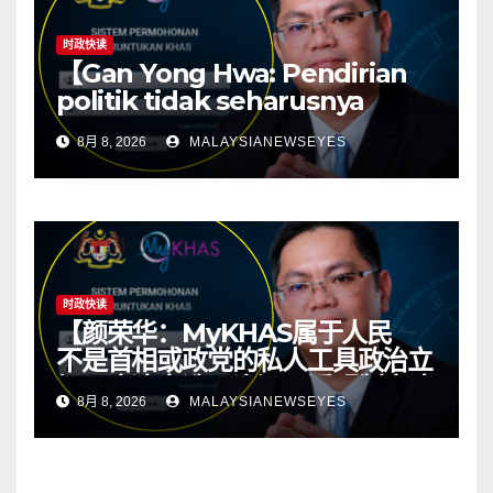
时政快读
【Gan Yong Hwa: Pendirian
politik tidak seharusnya
menentukan sumber
8月 8, 2026
MALAYSIANEWSEYES
kawasan; ketelusan asas
kepada politik yang sihat】
时政快读
【颜荣华：MyKHAS属于人民
不是首相或政党的私人工具政治立
场不应决定选区资源 透明制度才
8月 8, 2026
MALAYSIANEWSEYES
有健康政治】