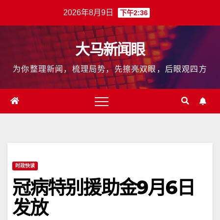
跳
2026年8月9日
下午2:36
至
内
大马新闻眼
容
为你整理新闻，梳理局势，先擦亮双眼，后眼观四方
时政快读
冠病特别援助金9月6日
发放