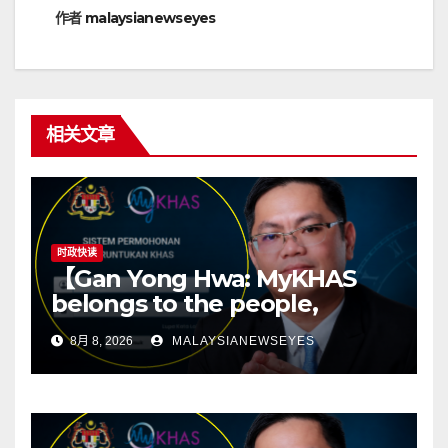
作者
malaysianewseyes
相关文章
时政快读
【Gan Yong Hwa: MyKHAS
belongs to the people,
Political positions should not
8月 8, 2026
MALAYSIANEWSEYES
determine constituency
resources】