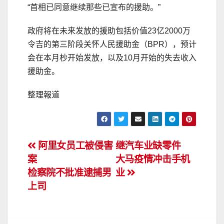
“首相已同意继续那些已宣布的援助。”
政府将在未来发放的援助包括价值23亿2000万
令吉的第三阶段关怀人民援助金（BPR），预计
会在本月杪开始发放，以及10月开始的失去收入
援助金。
整理報道
文
阿里女员工被侵害
继汽车业缺零件
案
大马疫情冲击手机
章
检察院不批准逮捕男
业
导
上司
航