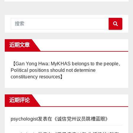
近期文章
【Gan Yong Hwa: MyKHAS belongs to the people,
Political positions should not determine
constituency resources】
近期评论
psychologist
发表在《
诚信党州议员跳槽蓝眼
》